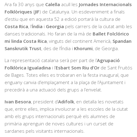
Ara fa 30 anys que
Calella
acull les
Jornades Internacionals
Folklòriques
(
JIF
) de Catalunya. Un esdeveniment a finals
d’estiu que en aquesta 52 a edició portarà la cultura de
Costa Rica
, l’
Índia
i
Georgia
pels carrers de la ciutat amb les
danses tradicionals. Ho faran de la mà de
Ballet Folclórico
mi linda Costa Rica
, vinguts del continent Americà,
Spandan
Sanskrutik Trust
, des de l’Índia i
Khorumi
, de Georgia.
La representació catalana serà per part de l’
Agrupació
Folklòrica Igualadina
i l’
Esbart Som Riu d’Or
de Sant Fruitós
de Bages. Totes elles es trobaran en la festa inaugural, que
enguany canvia d’emplaçament a la plaça de l’Ajuntament i
precedirà a una actuació dels grups a l’envelat.
Ivan Besora
, president d’
Adifolk
, en detalla les novetats
que, entre elles, implica involucrar a les escoles de la ciutat
amb els grups internacionals perquè els alumnes de
primària aprenguin de noves cultures i un curset de
sardanes pels visitants internacionals.