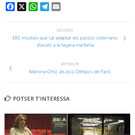
FACEBOOK
X
WHATSAPP
TELEGRAM
EMAIL
SEGÜENT
ERC insisteix que cal adaptar els passos soterranis
d’accés a la façana marítima
ANTERIOR
Mariona Ortiz, als Jocs Olímpics de París
POTSER T'INTERESSA