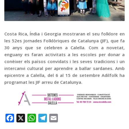
Graella
Publicitat
Contacte
Costa Rica, Índia i Georgia mostraran el seu folklore en
les 52es Jornades Folklòriques de Catalunya (JIF), que fa
30 anys que se celebren a Calella. Com a novetat,
enguany es faran activitats a les escoles per donar a
conèixer els països convidats i les seves tradicions i un
intercanvi cultural per aprendre a ballar sardanes. Amb
epicentre a Calella, del 6 al 15 de setembre Adilfolk ha
programat les JIF arreu de Catalunya.
Facebook
X
WhatsApp
Telegram
Email