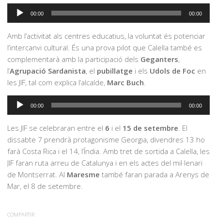
Reproductor
00:00
00:00
d'àudio
Amb l’activitat als centres educatius, la voluntat és potenciar
l’intercanvi cultural. És una prova pilot que Calella també es
complementarà amb la participació dels
Geganters
,
l’
Agrupació Sardanista
, el
pubillatge
i els
Udols de Foc
en
les JIF, tal com explica l’alcalde,
Marc Buch
.
Reproductor
00:00
00:00
d'àudio
Les JIF se celebraran entre el
6
i el
15
de setembre
. El
dissabte 7 prendrà protagonisme Georgia, divendres 13 ho
farà Costa Rica i el 14, l’Índia. Amb tret de sortida a Calella, les
JIF faran ruta arreu de Catalunya i en els actes del mil·lenari
de Montserrat. Al
Maresme
també faran parada a Arenys de
Mar, el 8 de setembre.
COMPARTIR