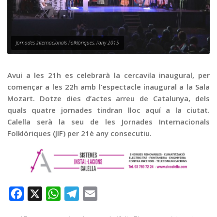
Graella
Publicitat
Contacte
Jornades Internacionals Folklòriques, l'any 2015
Avui a les 21h es celebrarà la cercavila inaugural, per
començar a les 22h amb l’espectacle inaugural a la Sala
Mozart. Dotze dies d’actes arreu de Catalunya, dels
quals quatre jornades tindran lloc aquí a la ciutat.
Calella serà la seu de les Jornades Internacionals
Folklòriques (JIF) per 21è any consecutiu.
Facebook
X
WhatsApp
Telegram
Email