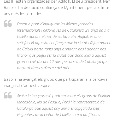
Les JIF estan organitzades per Adifolk. El seu president, Ivan
Basora, ha destacat confiança de l’Ajuntament per acollir un
any més les jornades.
Estem a punt d’inaugurar les 46enes Jornades
Internacionals Folklòriques de Catalunya, 21 anys aquí a
Calella donant el tret de sortida. Per Adifolk és una
satisfacció aquesta confiança que la ciutat i l’Ajuntament
de Calella porta tants anys brindant-nos i donant-nos
l’honor que pugui ser la ciutat que dona inici a aquest
gran circuit durant 12 dies per arreu de Catalunya que
portarà danses d’arreu del món.
Basora ha avançat els grups que participaran a la cercavila
inaugural d’aquest vespre.
Avui a la inauguració podrem veure els grups de Polònia,
Macedònia, Illa de Pasqua, Perú i la representació de
Catalunya que aquest any anirà encapçalada pels
Geganters de la ciutat de Calella com a amfitrions