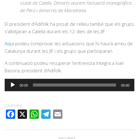
ciutat de Calella. Dimarts veurem l’actuació monogràfica
de Perú i dimecres de Macedònia.
El president d’Adifolk ha posat de relleu també que els grups
s’allotjaran a Calella durant els 12 dies de les JIF.
Aquí
podeu comprovar les actuacions que hi haurà arreu de
Catalunya durant les JIF i els grups que participaran.
A continuació podeu recuperar l’entrevista íntegra a Ivan
Basora, president d’Adifolk.
Reproductor
00:00
00:00
d'àudio
COMPARTIR
FACEBOOK
X
WHATSAPP
TELEGRAM
EMAIL
SEGÜENT