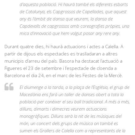
d’aquesta població. Hi haurà també els diferents esbarts
de Catalunya, els Capgrossos de Capellades, que aquest
any és l’àmbit de dansa que veurem, la dansa de
Capdevalls de capgrossos amb coreografies pròpies, una
mica d’innovació que hem volgut posar any rere any.
Durant quatre dies, hi haurà actuacions i actes a Calella. A
partir de dijous els espectacles es traslladaran a altres
municipis d’arreu del país. Basora ha destacat l’actuació a
Figueres el 23 de setembre i l’espectacle de cloenda a
Barcelona el dia 24, en el marc de les Festes de la Mercè.
El diumenge a la tarda, a la plaça de l’Església, el grup de
Macedònia ens farà un taller de danses obert a tota la
població per conèixer el seu ball tradicional. A més a més,
dilluns, dimarts i dimecres veurem actuacions
monogràfiques. Dilluns serà la nit de les músiques del
món, un concert dels grups de música on també es
sumen els Grallers de Calella com a representants de la