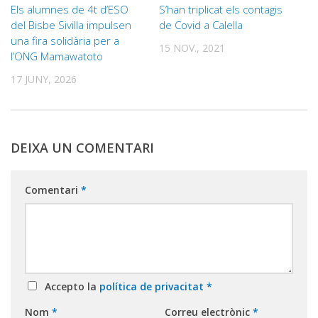
Els alumnes de 4t d’ESO
S’han triplicat els contagis
del Bisbe Sivilla impulsen
de Covid a Calella
una fira solidària per a
15 NOV., 2021
l’ONG Mamawatoto
17 JUNY, 2026
DEIXA UN COMENTARI
Comentari
*
Accepto la
política de privacitat
*
Nom
*
Correu electrònic
*