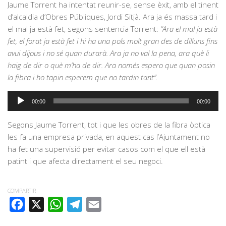
Jaume Torrent ha intentat reunir-se, sense èxit, amb el tinent
d’alcaldia d’Obres Públiques, Jordi Sitjà. Ara ja és massa tard i
el mal ja està fet, segons sentencia Torrent:
“Ara el mal ja està
fet, el forat ja està fet i hi ha una pols molt gran des de dilluns fins
avui dijous i no sé quan durarà. Ara ja no val la pena, ara què li
haig de dir o què m’ha de dir. Ara només espero que quan posin
la fibra i ho tapin esperem que no tardin tant”.
Reproductor
00:00
00:00
d'àudio
Segons Jaume Torrent, tot i que les obres de la fibra òptica
les fa una empresa privada, en aquest cas l’Ajuntament no
ha fet una supervisió per evitar casos com el que ell està
patint i que afecta directament el seu negoci.
COMPARTIR
FACEBOOK
X
WHATSAPP
TELEGRAM
EMAIL