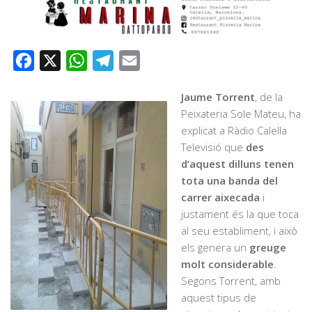
Facebook
X
WhatsApp
Telegram
Email
Jaume Torrent
, de la
Peixateria Sole Mateu, ha
explicat a Ràdio Calella
Televisió que
des
d’aquest dilluns tenen
tota una banda del
carrer aixecada
i
justament és la que toca
al seu establiment, i això
els genera un
greuge
molt considerable
.
Segons Torrent, amb
aquest tipus de