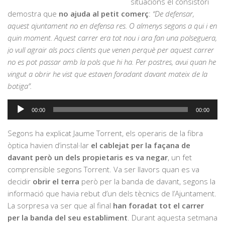
situacions el consistori
demostra que
no ajuda al petit comerç
:
“De defensar,
aquest ajuntament no en defensa res. O almenys segons a qui i en
quin moment. Aquest carrer era tot nou i ara fan una polseguera,
jo vull agrair als pocs clients que venen perquè per aquest carrer
no es pot passar amb la pols que hi ha. Per postres, avui quan he
vingut a obrir he vist que estaven foradant davant mateix de la
botiga”.
Reproductor
00:00
00:00
d'àudio
Segons ha explicat Jaume Torrent, els operaris de la fibra
òptica havien d’instal·lar
el cablejat per la façana de
davant però un dels propietaris es va negar
, un fet
comprensible segons Torrent. Va ser llavors quan es va
decidir
obrir el terra
però per la banda de davant, segons la
informació que havia rebut d’un dels tècnics de l’Ajuntament.
La sorpresa va ser que al final
han foradat tot el carrer
per la banda del seu establiment
. Durant aquesta setmana