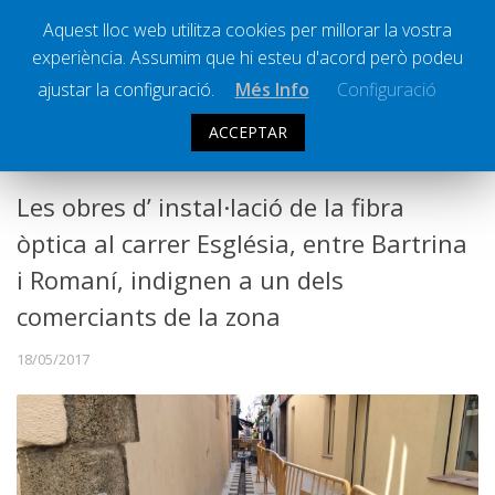
Aquest lloc web utilitza cookies per millorar la vostra
experiència. Assumim que hi esteu d'acord però podeu
Ràdio Calella Televisió
Notícies
ajustar la configuració.
Més Info
Configuració
Comunicació
ACCEPTAR
SOCIETAT
Cultura
Política
Les obres d’ instal·lació de la fibra
Societat
òptica al carrer Església, entre Bartrina
Successos
i Romaní, indignen a un dels
Esports
comerciants de la zona
La Banqueta
18/05/2017
Transmissions Esportives
Pòdcasts
Vídeos