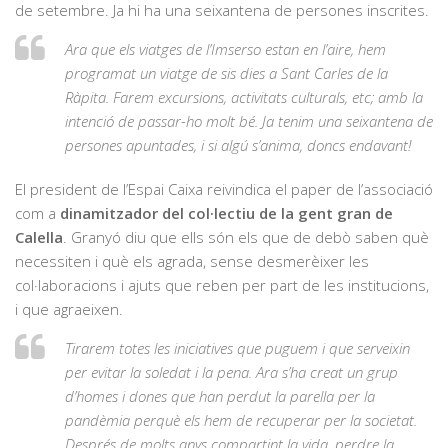
de setembre. Ja hi ha una seixantena de persones inscrites.
Ara que els viatges de l’Imserso estan en l’aire, hem
programat un viatge de sis dies a Sant Carles de la
Ràpita. Farem excursions, activitats culturals, etc; amb la
intenció de passar-ho molt bé. Ja tenim una seixantena de
persones apuntades, i si algú s’anima, doncs endavant!
El president de l’Espai Caixa reivindica el paper de l’associació
com a
dinamitzador del col·lectiu de la gent gran de
Calella
. Granyó diu que ells són els que de debò saben què
necessiten i què els agrada, sense desmerèixer les
col·laboracions i ajuts que reben per part de les institucions,
i que agraeixen.
Tirarem totes les iniciatives que puguem i que serveixin
per evitar la soledat i la pena. Ara s’ha creat un grup
d’homes i dones que han perdut la parella per la
pandèmia perquè els hem de recuperar per la societat.
Després de molts anys compartint la vida, perdre la