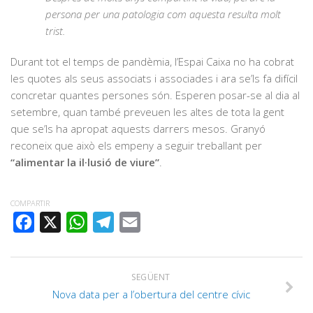
persona per una patologia com aquesta resulta molt
trist.
Durant tot el temps de pandèmia, l’Espai Caixa no ha cobrat
les quotes als seus associats i associades i ara se’ls fa difícil
concretar quantes persones són. Esperen posar-se al dia al
setembre, quan també preveuen les altes de tota la gent
que se’ls ha apropat aquests darrers mesos. Granyó
reconeix que això els empeny a seguir treballant per
“alimentar la il·lusió de viure”
.
COMPARTIR
FACEBOOK
X
WHATSAPP
TELEGRAM
EMAIL
SEGÜENT
Nova data per a l’obertura del centre cívic