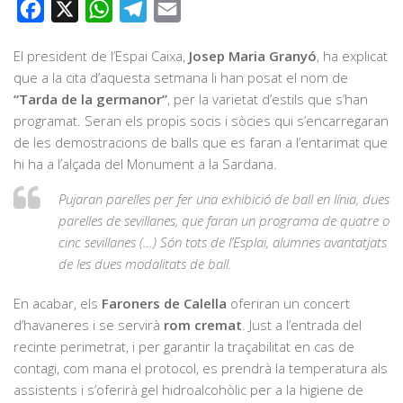
Facebook
X
WhatsApp
Telegram
Email
El president de l’Espai Caixa,
Josep Maria Granyó
, ha explicat
que a la cita d’aquesta setmana li han posat el nom de
“Tarda de la germanor”
, per la varietat d’estils que s’han
programat. Seran els propis socis i sòcies qui s’encarregaran
de les demostracions de balls que es faran a l’entarimat que
hi ha a l’alçada del Monument a la Sardana.
Pujaran parelles per fer una exhibició de ball en línia, dues
parelles de sevillanes, que faran un programa de quatre o
cinc sevillanes (…) Són tots de l’Esplai, alumnes avantatjats
de les dues modalitats de ball.
En acabar, els
Faroners de Calella
oferiran un concert
d’havaneres i se servirà
rom cremat
. Just a l’entrada del
recinte perimetrat, i per garantir la traçabilitat en cas de
contagi, com mana el protocol, es prendrà la temperatura als
assistents i s’oferirà gel hidroalcohòlic per a la higiene de