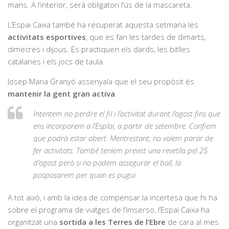
mans. A l’interior, serà obligatori l’ús de la mascareta.
L’Espai Caixa també ha recuperat aquesta setmana les
activitats esportives
, que es fan les tardes de dimarts,
dimecres i dijous. Es practiquen els dards, les bitlles
catalanes i els jocs de taula.
Josep Maria Granyó assenyala que el seu propòsit és
mantenir la gent gran activa
.
Intentem no perdre el fil i l’activitat durant l’agost fins que
ens incorporem a l’Esplai, a partir de setembre. Confiem
que podrà estar obert. Mentrestant, no volem parar de
fer activitats. També teníem previst una revetlla pel 25
d’agost però si no podem assegurar el ball, la
posposarem per quan es pugui.
A tot això, i amb la idea de compensar la incertesa que hi ha
sobre el programa de viatges de l’Imserso, l’Espai Caixa ha
organitzat una
sortida a les Terres de l’Ebre
de cara al mes