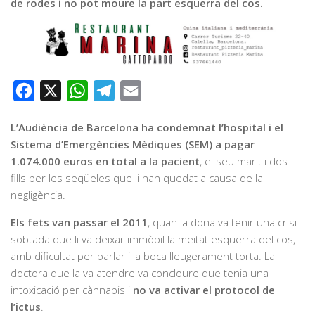
de rodes i no pot moure la part esquerra del cos.
Facebook
X
WhatsApp
Telegram
Email
L’Audiència de Barcelona ha condemnat l’hospital i el
Sistema d’Emergències Mèdiques (SEM) a pagar
1.074.000 euros en total a la pacient
, el seu marit i dos
fills per les seqüeles que li han quedat a causa de la
negligència.
Els fets van passar el 2011
, quan la dona va tenir una crisi
sobtada que li va deixar immòbil la meitat esquerra del cos,
amb dificultat per parlar i la boca lleugerament torta. La
doctora que la va atendre va concloure que tenia una
intoxicació per cànnabis i
no va activar el protocol de
l’ictus
.