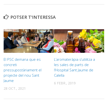
POTSER T'INTERESSA
El PSC demana que es
L’aromateràpia s’utilitza a
concreti
les sales de parts de
pressupostàriament el
l’Hospital Sant Jaume de
projecte del nou Sant
Calella
Jaume
6 FEBR., 2019
28 OCT., 2021