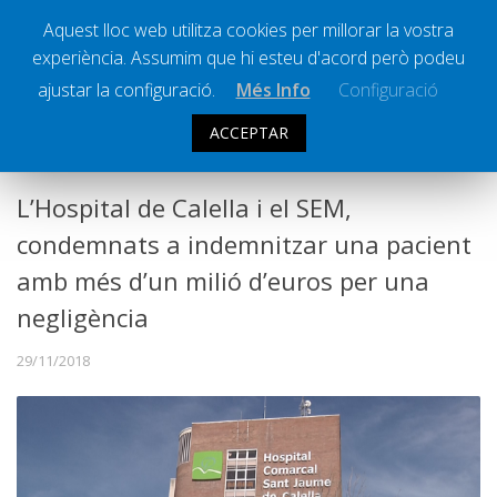
Aquest lloc web utilitza cookies per millorar la vostra
experiència. Assumim que hi esteu d'acord però podeu
Ràdio Calella Televisió
Notícies
ajustar la configuració.
Més Info
Configuració
Comunicació
ACCEPTAR
SOCIETAT
Cultura
Política
L’Hospital de Calella i el SEM,
Societat
condemnats a indemnitzar una pacient
Successos
amb més d’un milió d’euros per una
Esports
negligència
La Banqueta
29/11/2018
Transmissions Esportives
Pòdcasts
Vídeos