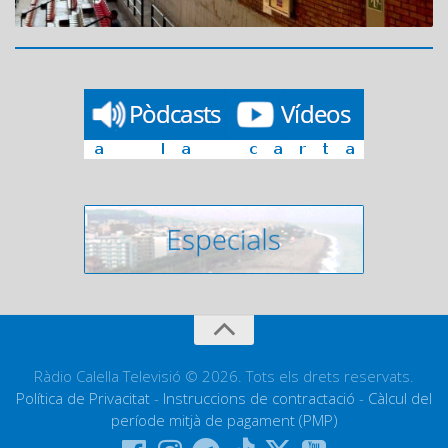
Ràdio Calella Televisió © 2026. Tots els drets reservats.
Política de Privacitat
-
Instruccions de contractació
-
Càlcul del
període mitjà de pagament (PMP)