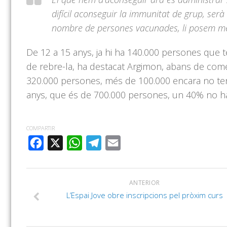
difícil aconseguir la immunitat de grup, ser
nombre de persones vacunades, li posem més d
De 12 a 15 anys, ja hi ha 140.000 persones que 
de rebre-la, ha destacat Argimon, abans de come
320.000 persones, més de 100.000 encara no tene
anys, que és de 700.000 persones, un 40% no ha i
COMPARTIR
FACEBOOK
X
WHATSAPP
TELEGRAM
EMAIL
ANTERIOR
L’Espai Jove obre inscripcions pel pròxim curs