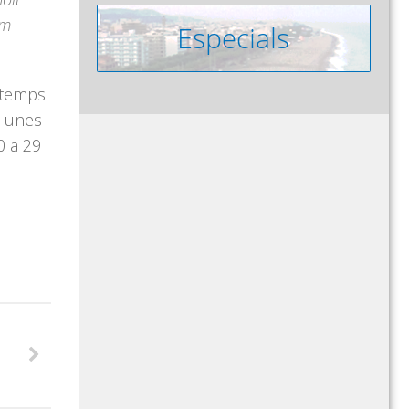
im
a temps
n unes
0 a 29