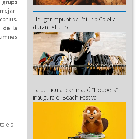
s grups
rrejar-
catius.
Lleuger repunt de l’atur a Calella
durant el juliol
n de la
alumnes
La pel·lícula d’animació “Hoppers”
inaugura el Beach Festival
ts els