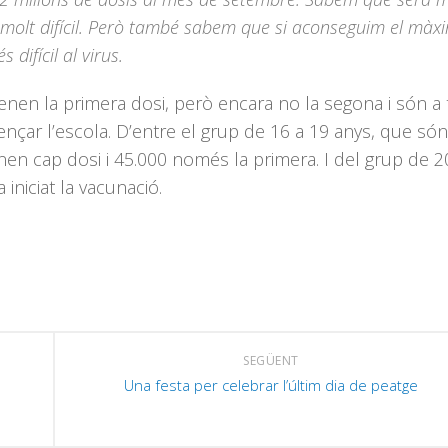
à molt difícil. Però també sabem que si aconseguim el màx
ifícil al virus.
tenen la primera dosi, però encara no la segona i són 
nçar l’escola. D’entre el grup de 16 a 19 anys, que só
n cap dosi i 45.000 només la primera. I del grup de 2
niciat la vacunació.
SEGÜENT
Una festa per celebrar l’últim dia de peatge