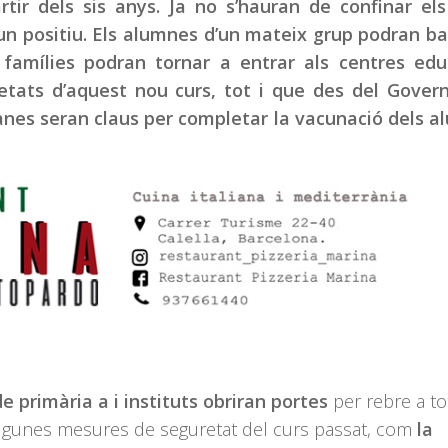
tir dels sis anys. Ja no s’hauran de confinar el
 positiu. Els alumnes d’un mateix grup podran ba
 famílies podran tornar a entrar als centres edu
etats d’aquest nou curs, tot i que des del Gover
nes seran claus per completar la vacunació dels 
e primària a i instituts obriran portes
per rebre a to
lgunes mesures de seguretat del curs passat, com
la