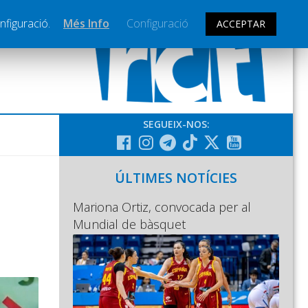
nfiguració.
Més Info
Configuració
ACCEPTAR
SEGUEIX-NOS:
ÚLTIMES NOTÍCIES
Mariona Ortiz, convocada per al
Mundial de bàsquet