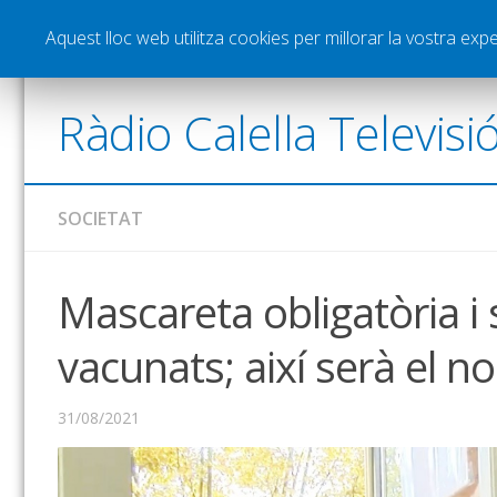
Notícies
Esports
Pòdcasts
Vídeos
Gra
Aquest lloc web utilitza cookies per millorar la vostra ex
Ràdio Calella Televisi
SOCIETAT
Mascareta obligatòria i
vacunats; així serà el n
31/08/2021