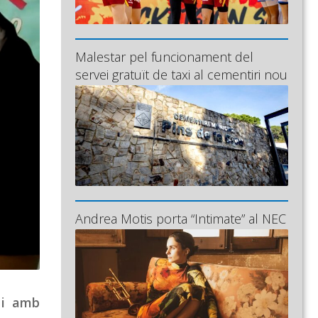
Malestar pel funcionament del
servei gratuït de taxi al cementiri nou
Andrea Motis porta “Intimate” al NEC
 i amb