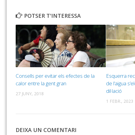
POTSER T'INTERESSA
Consells per evitar els efectes de la
Esquerra rec
calor entre la gent gran
de l’aigua s’
dil·lació
27 JUNY, 2018
1 FEBR., 2023
DEIXA UN COMENTARI