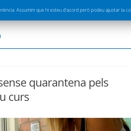
ella
Publicitat
Contacte
periència. Assumim que hi esteu d'acord però podeu ajustar la co
ó
 sense quarantena pels
ou curs