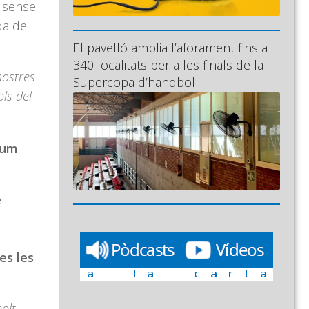
r sense
da de
El pavelló amplia l’aforament fins a
340 localitats per a les finals de la
nostres
Supercopa d’handbol
ols del
lum
e
es les
olt