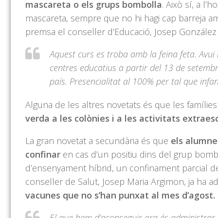
mascareta o els grups bombolla
. Això sí, a l
mascareta, sempre que no hi hagi cap barreja am
premsa el conseller d’Educació, Josep González
Aquest curs es troba amb la feina feta. Avu
centres educatius a partir del 13 de setembre
país. Presencialitat al 100% per tal que infan
Alguna de les altres novetats és que les famílie
verda a les colònies i a les activitats extrae
La gran novetat a secundària és que
els alumne
confinar
en cas d’un positiu dins del grup bombo
d’ensenyament híbrid, un confinament parcial de l
conseller de Salut, Josep Maria Argimon, ja ha a
vacunes que no s’han punxat al mes d’agost.
El que hem d’aconseguir ara és administrar