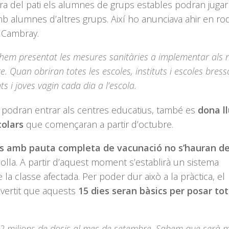
’hora del pati els alumnes de grups estables podran juga
b alumnes d’altres grups. Així ho anunciava ahir en ro
 Cambray.
i hem presentat les mesures sanitàries a implementar als 
. Quan obriran totes les escoles, instituts i escoles bress
ts i joves vagin cada dia a l’escola.
s podran entrar als centres educatius, també es
dona l
scolars
que començaran a partir d’octubre.
s amb pauta completa de vacunació no s’hauran d
lla. A partir d’aquest moment s’establirà un sistema
a classe afectada. Per poder dur això a la pràctica, el
dvertit que aquests
15 dies seran bàsics per posar tot
 2 milions de dosis al mes de setembre. Sabem que serà m