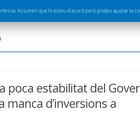
ella
Publicitat
Contacte
periència. Assumim que hi esteu d'acord però podeu ajustar la co
ó
a poca estabilitat del Gove
la manca d’inversions a