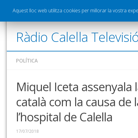
Notícies
Esports
Pòdcasts
Vídeos
Gra
Aquest lloc web utilitza cookies per millorar la vostra ex
Ràdio Calella Televisi
POLÍTICA
Miquel Iceta assenyala l
català com la causa de 
l’hospital de Calella
17/07/2018