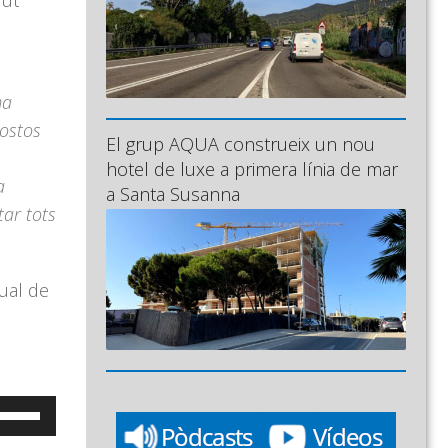
lut
ma
postos
El grup AQUA construeix un nou
hotel de luxe a primera línia de mar
a
a Santa Susanna
tar tots
tual de
eu
ervir