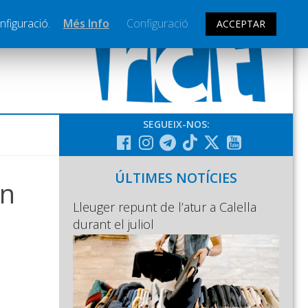
nfiguració.
Més Info
Configuració
ACCEPTAR
SEGUEIX-NOS:
ÚLTIMES NOTÍCIES
rn
Lleuger repunt de l’atur a Calella
durant el juliol