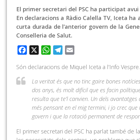
El primer secretari del PSC ha participat avu
En declaracions a Ràdio Calella TV, Iceta ha
curta durada de l’anterior govern de la Gen
Conselleria de Salut.
Facebook
X
WhatsApp
Telegram
Email
Són declaracions de Miquel Iceta a l’Info Vespre.
La veritat és que no tinc gaire bones notíc
dos anys, és molt difícil que es facin políti
resulta que te’l canvien. Un dels avantatges 
més pensant en el mig termini, i jo crec que 
govern i que la rotació permanent de respon
El primer secretari del PSC ha parlat també de la