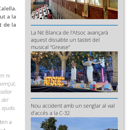
alella.
ut a la
t de la
La Nit Blanca de l’Atsoc avançarà
aquest dissabte un tastet del
musical “Grease”
en ni
nvençut,
ballar
 del
Nou accident amb un senglar al vial
 ajuda.
d’accés a la C-32
ten a