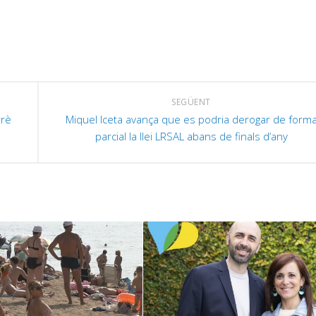
l
t
d
f
c
SEGÜENT
a
rrè
Miquel Iceta avança que es podria derogar de form
a
parcial la llei LRSAL abans de finals d’any
p
i
o
d
e
v