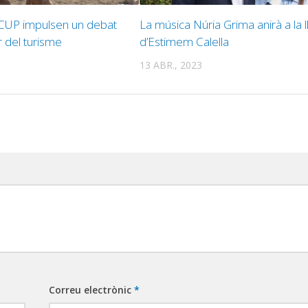
a CUP impulsen un debat
La música Núria Grima anirà a la ll
r del turisme
d’Estimem Calella
13 ABR., 2023
Correu electrònic
*