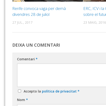
Renfe convoca vaga per demà
ERC, ICV i l
divendres 28 de juliol
sobre el futu
27 JUL., 2017
23 MAIG, 2016
DEIXA UN COMENTARI
Comentari
*
Accepto la
política de privacitat
*
Nom
*