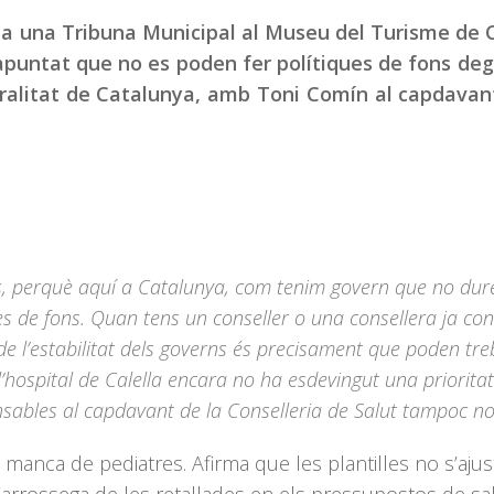
i a una Tribuna Municipal al Museu del Turisme de C
 apuntat que no es poden fer polítiques de fons deg
eralitat de Catalunya, amb Toni Comín al capdavan
ies, perquè aquí a Catalunya, com tenim govern que no dur
ques de fons. Quan tens un conseller o una consellera ja co
de l’estabilitat dels governs és precisament que poden tre
l’hospital de Calella encara no ha esdevingut una prioritat
sables al capdavant de la Conselleria de Salut tampoc no
 manca de pediatres. Afirma que les plantilles no s’ajus