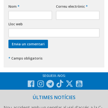
Nom
*
Correu electrònic
*
Lloc web
*
Camps obligatoris
SEGUEIX-NOS:
ÚLTIMES NOTÍCIES
Nou accident amb un senglar al vial d’accés a la C-