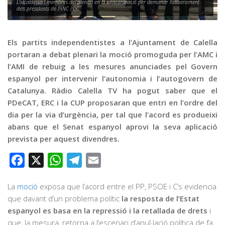
Graella
L’alcaldessa i membres del plenari en la concentració per demanar l’alliberament
dels presidents de l’ANC i ÒC
Publicitat
Contacte
Els partits independentistes a l’Ajuntament de Calella
portaran a debat plenari la moció promoguda per l’AMC i
l’AMI de rebuig a les mesures anunciades pel Govern
espanyol per intervenir l’autonomia i l’autogovern de
Catalunya. Ràdio Calella TV ha pogut saber que el
PDeCAT, ERC i la CUP proposaran que entri en l’ordre del
dia per la via d’urgència, per tal que l’acord es produeixi
abans que el Senat espanyol aprovi la seva aplicació
prevista per aquest divendres.
Facebook
X
WhatsApp
Telegram
Email
La
moció
exposa que l’acord entre el PP, PSOE i C’s evidencia
que davant d’un problema polític
la resposta de l’Estat
espanyol es basa en la repressió i la retallada de drets
i
que, la mesura, retorna a l’escenari d’anul·lació política de fa