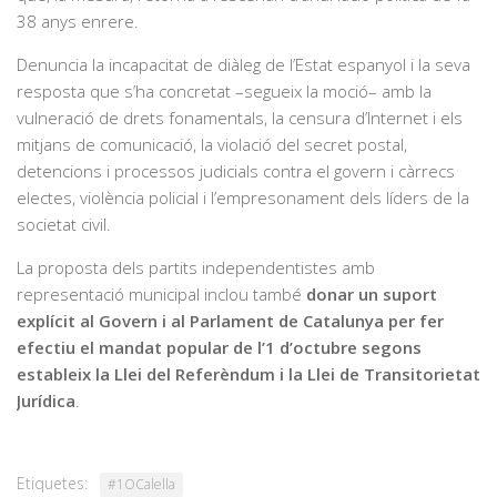
38 anys enrere.
Denuncia la incapacitat de diàleg de l’Estat espanyol i la seva
resposta que s’ha concretat –segueix la moció– amb la
vulneració de drets fonamentals, la censura d’Internet i els
mitjans de comunicació, la violació del secret postal,
detencions i processos judicials contra el govern i càrrecs
electes, violència policial i l’empresonament dels líders de la
societat civil.
La proposta dels partits independentistes amb
representació municipal inclou també
donar un suport
explícit al Govern i al Parlament de Catalunya per fer
efectiu el mandat popular de l’1 d’octubre segons
estableix la Llei del Referèndum i la Llei de Transitorietat
Jurídica
.
Etiquetes:
#1OCalella