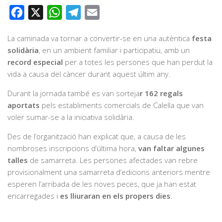
Facebook
X
WhatsApp
Telegram
Email
La caminada va tornar a convertir-se en una autèntica
festa
solidària
, en un ambient familiar i participatiu, amb un
record especial
per a totes les persones que han perdut la
vida a causa del càncer durant aquest últim any.
Durant la jornada també es van sorteja
r 162 regals
aportats
pels establiments comercials de Calella que van
voler sumar-se a la iniciativa solidària.
Des de l’organització han explicat que, a causa de les
nombroses inscripcions d’última hora,
van faltar algunes
talles
de samarreta. Les persones afectades van rebre
provisionalment una samarreta d’edicions anteriors mentre
esperen l’arribada de les noves peces, que ja han estat
encarregades i
es lliuraran en els propers dies
.