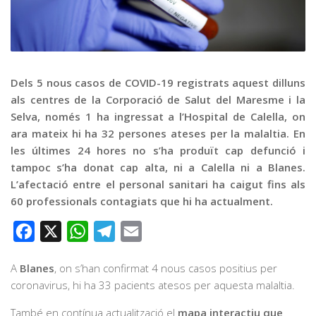
Graella
Publicitat
Contacte
Dels 5 nous casos de COVID-19 registrats aquest dilluns
als centres de la Corporació de Salut del Maresme i la
Selva, només 1 ha ingressat a l’Hospital de Calella, on
ara mateix hi ha 32 persones ateses per la malaltia. En
les últimes 24 hores no s’ha produït cap defunció i
tampoc s’ha donat cap alta, ni a Calella ni a Blanes.
L’afectació entre el personal sanitari ha caigut fins als
60 professionals contagiats que hi ha actualment.
Facebook
X
WhatsApp
Telegram
Email
A
Blanes
, on s’han confirmat 4 nous casos positius per
coronavirus, hi ha 33 pacients atesos per aquesta malaltia.
També en contínua actualització el
mapa interactiu que