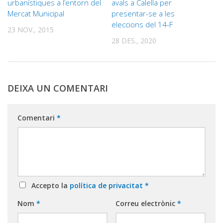
urbanístiques a l’entorn del
avals a Calella per
Mercat Municipal
presentar-se a les
eleccions del 14-F
23 NOV., 2015
28 DES., 2020
DEIXA UN COMENTARI
Comentari
*
Accepto la
política de privacitat
*
Nom
*
Correu electrònic
*