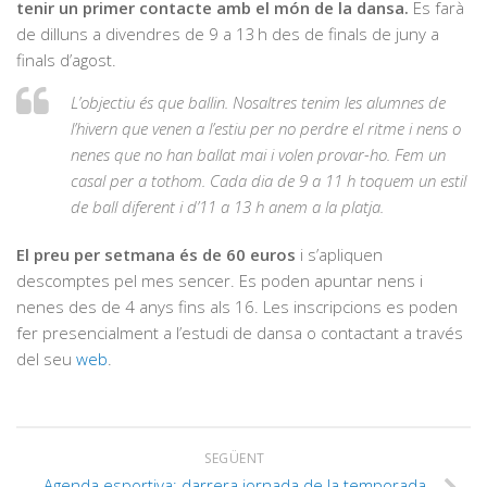
tenir un primer contacte amb el món de la dansa.
Es farà
de dilluns a divendres de 9 a 13 h des de finals de juny a
finals d’agost.
L’objectiu és que ballin. Nosaltres tenim les alumnes de
l’hivern que venen a l’estiu per no perdre el ritme i nens o
nenes que no han ballat mai i volen provar-ho. Fem un
casal per a tothom. Cada dia de 9 a 11 h toquem un estil
de ball diferent i d’11 a 13 h anem a la platja.
El preu per setmana és de 60 euros
i s’apliquen
descomptes pel mes sencer. Es poden apuntar nens i
nenes des de 4 anys fins als 16. Les inscripcions es poden
fer presencialment a l’estudi de dansa o contactant a través
del seu
web
.
SEGÜENT
Agenda esportiva: darrera jornada de la temporada