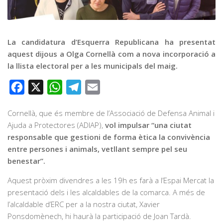
Graella
Publicitat
Contacte
La candidatura d’Esquerra Republicana ha presentat
aquest dijous a Olga Cornellà com a nova incorporació a
la llista electoral per a les municipals del maig.
Facebook
X
WhatsApp
Telegram
Email
Cornellà, que és membre de l’Associació de Defensa Animal i
Ajuda a Protectores (ADIAP),
vol impulsar “una ciutat
responsable que gestioni de forma ètica la convivència
entre persones i animals, vetllant sempre pel seu
benestar”.
Aquest pròxim divendres a les 19h es farà a l’Espai Mercat la
presentació dels i les alcaldables de la comarca. A més de
l’alcaldable d’ERC per a la nostra ciutat, Xavier
Ponsdomènech, hi haurà la participació de Joan Tardà.