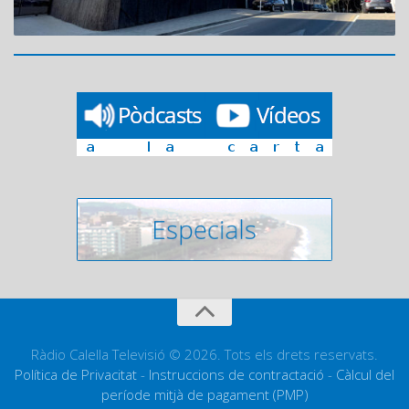
Ràdio Calella Televisió © 2026. Tots els drets reservats.
Política de Privacitat
-
Instruccions de contractació
-
Càlcul del
període mitjà de pagament (PMP)