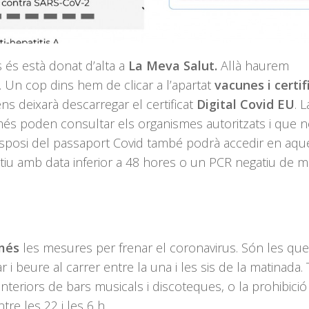
 és està donat d’alta a
La Meva Salut.
Allà haurem
s. Un cop dins hem de clicar a l’apartat
vacunes i certif
ns deixarà descarregar el certificat
Digital Covid EU
. L
més poden consultar els organismes autoritzats i que 
isposi del passaport Covid també podrà accedir en aqu
atiu amb data inferior a 48 hores o un PCR negatiu de 
més
les mesures per frenar el coronavirus. Són les que
r i beure al carrer entre la una i les sis de la matinada
nteriors de bars musicals i discoteques, o la prohibició
re les 22 i les 6 h.