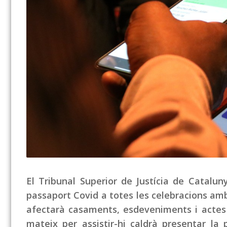
El Tribunal Superior de Justícia de Cataluny
passaport Covid a totes les celebracions amb 
afectarà casaments, esdeveniments i actes s
mateix per assistir-hi caldrà presentar l