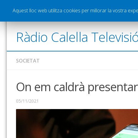
Notícies
Esports
Pòdcasts
Vídeos
Gra
Aquest lloc web utilitza cookies per millorar la vostra ex
Ràdio Calella Televisi
SOCIETAT
On em caldrà presentar
05/11/2021