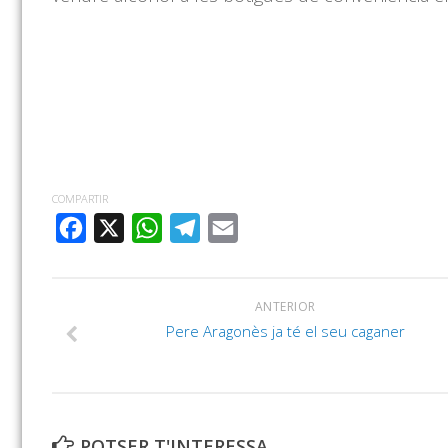
COMPARTIR
FACEBOOK
X
WHATSAPP
TELEGRAM
EMAIL
ANTERIOR
Pere Aragonès ja té el seu caganer
POTSER T'INTERESSA