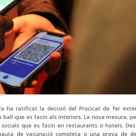
a ha ratificat la decisió del Procicat de fer exte
ball que es facin als interiors. La nova mesura, pe
ocials que es facin en restaurants o hotels. Des
a pauta de vacunació completa o una prova de de