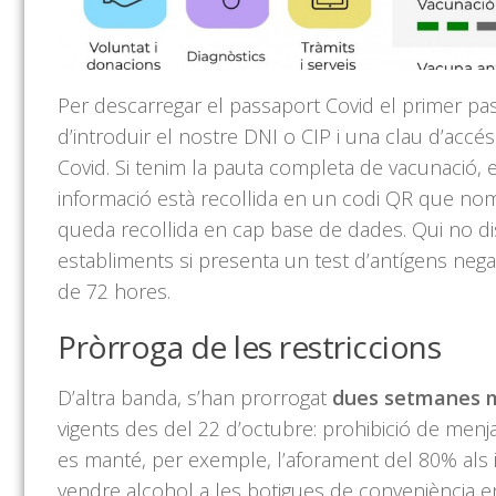
Per descarregar el passaport Covid el primer pas
d’introduir el nostre DNI o CIP i una clau d’accé
Covid. Si tenim la pauta completa de vacunació, e
informació està recollida en un codi QR que no
queda recollida en cap base de dades. Qui no d
establiments si presenta un test d’antígens neg
de 72 hores.
Pròrroga de les restriccions
D’altra banda, s’han prorrogat
dues setmanes 
vigents des del 22 d’octubre: prohibició de menja
es manté, per exemple, l’aforament del 80% als i
vendre alcohol a les botigues de conveniència ent