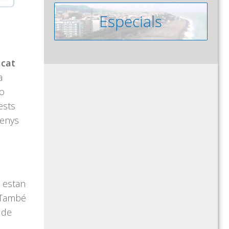
icat
a
no
ests
menys
 estan
. També
 de