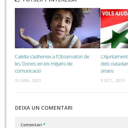
Calella s’adhereix a l’Observatori de
L’Ajuntament 
les Dones en els mitjans de
dels ciutadan
comunicació
sirians
21 GEN., 2021
9 OCT., 2015
DEIXA UN COMENTARI
Comentari
*