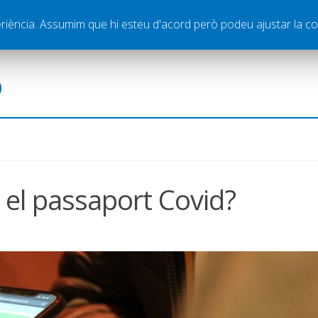
ella
Publicitat
Contacte
periència. Assumim que hi esteu d'acord però podeu ajustar la co
ó
 el passaport Covid?