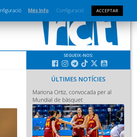
nfiguració.
Més Info
Configuració
ACCEPTAR
SEGUEIX-NOS:
ÚLTIMES NOTÍCIES
Mariona Ortiz, convocada per al
Mundial de bàsquet