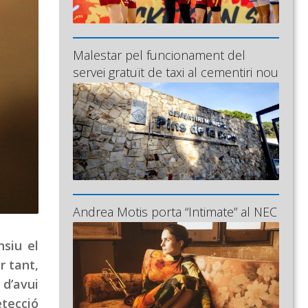
Malestar pel funcionament del
servei gratuït de taxi al cementiri nou
Andrea Motis porta “Intimate” al NEC
nsiu el
r tant,
 d’avui
tecció