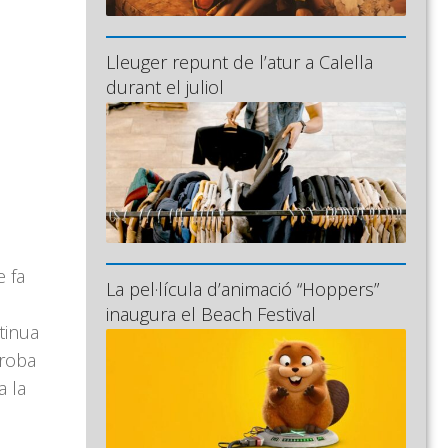
Lleuger repunt de l’atur a Calella
durant el juliol
e fa
La pel·lícula d’animació “Hoppers”
inaugura el Beach Festival
tinua
troba
a la