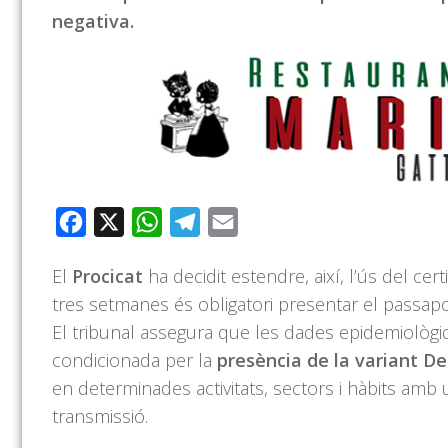
negativa.
Facebook
X
WhatsApp
Telegram
Email
El
Procicat
ha decidit estendre, així, l’ús del ce
tres setmanes és obligatori presentar el passapor
El tribunal assegura que les dades epidemiològ
condicionada per la
presència de la variant De
en determinades activitats, sectors i hàbits amb 
transmissió.