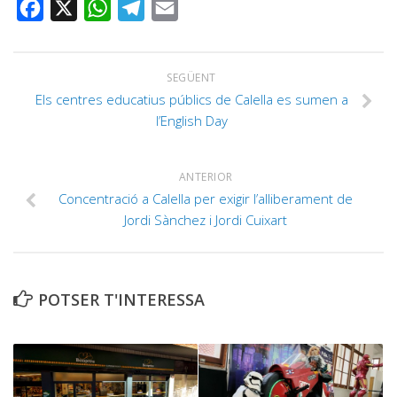
FACEBOOK
X
WHATSAPP
TELEGRAM
EMAIL
SEGÜENT
Els centres educatius públics de Calella es sumen a
l’English Day
ANTERIOR
Concentració a Calella per exigir l’alliberament de
Jordi Sànchez i Jordi Cuixart
POTSER T'INTERESSA