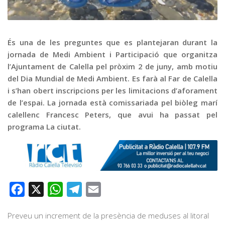
Graella
Publicitat
Contacte
És una de les preguntes que es plantejaran durant la
jornada de Medi Ambient i Participació que organitza
l’Ajuntament de Calella pel pròxim 2 de juny, amb motiu
del Dia Mundial de Medi Ambient. Es farà al Far de Calella
i s’han obert inscripcions per les limitacions d’aforament
de l’espai. La jornada està comissariada pel biòleg marí
calellenc Francesc Peters, que avui ha passat pel
programa La ciutat.
Facebook
X
WhatsApp
Telegram
Email
Preveu un increment de la presència de meduses al litoral