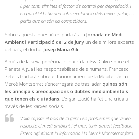
i, per tant, elimines el factor de control per depredació. I
en paral·lel hi ha una sobreexplotació dels peixos pelàgics
petits que en són els competidors.
Sobre aquesta qüestió en parlarà a la
Jornada de Medi
Ambient i Participació del 2 de juny
un dels millors experts
del país, el doctor
Josep Maria Gili
.
A més de la seva ponència, hi haurà la d’Eva Calvo sobre el
Planeta Aigua i les responsabilitats dels humans. Francesc
Peters tractarà sobre el funcionament de la Mediterrània i
Mercè Montserrat s’encarregarà de traslladar
quines són
les principals preocupacions o dubtes mediambientals
que tenen els ciutadans
. L’organització ha fet una crida a
través de les xarxes socials.
Volia copsar el pols de la gent i els problemes que veuen
respecte el medi ambient i el mar, tenir aquest feedback.
Estem aglutinant la informació i la Mercè Montserrat farà