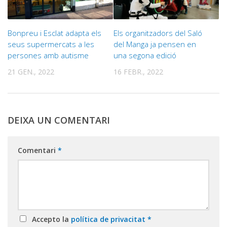
Bonpreu i Esclat adapta els
Els organitzadors del Saló
seus supermercats a les
del Manga ja pensen en
persones amb autisme
una segona edició
21 GEN., 2022
16 FEBR., 2022
DEIXA UN COMENTARI
Comentari
*
Accepto la
política de privacitat
*