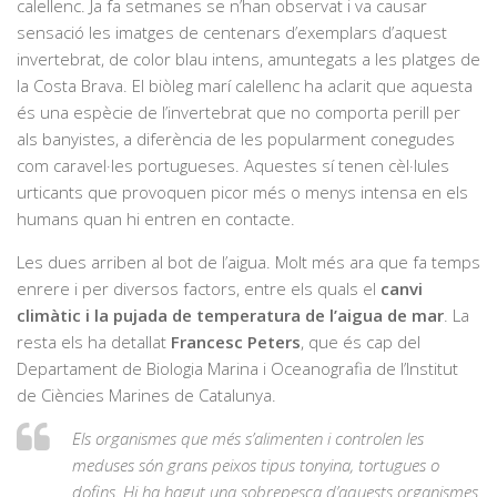
calellenc. Ja fa setmanes se n’han observat i va causar
sensació les imatges de centenars d’exemplars d’aquest
invertebrat, de color blau intens, amuntegats a les platges de
la Costa Brava. El biòleg marí calellenc ha aclarit que aquesta
és una espècie de l’invertebrat que no comporta perill per
als banyistes, a diferència de les popularment conegudes
com caravel·les portugueses. Aquestes sí tenen cèl·lules
urticants que provoquen picor més o menys intensa en els
humans quan hi entren en contacte.
Les dues arriben al bot de l’aigua. Molt més ara que fa temps
enrere i per diversos factors, entre els quals el
canvi
climàtic i la pujada de temperatura de l’aigua de mar
. La
resta els ha detallat
Francesc Peters
, que és cap del
Departament de Biologia Marina i Oceanografia de l’Institut
de Ciències Marines de Catalunya.
Els organismes que més s’alimenten i controlen les
meduses són grans peixos tipus tonyina, tortugues o
dofins. Hi ha hagut una sobrepesca d’aquests organismes