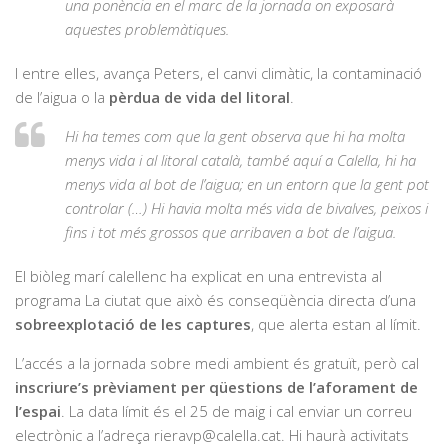
una ponència en el marc de la jornada on exposarà
aquestes problemàtiques.
I entre elles, avança Peters, el canvi climàtic, la contaminació
de l’aigua o la
pèrdua de vida del litoral
.
Hi ha temes com que la gent observa que hi ha molta
menys vida i al litoral català, també aquí a Calella, hi ha
menys vida al bot de l’aigua; en un entorn que la gent pot
controlar (…) Hi havia molta més vida de bivalves, peixos i
fins i tot més grossos que arribaven a bot de l’aigua.
El biòleg marí calellenc ha explicat en una entrevista al
programa La ciutat que això és conseqüència directa d’una
sobreexplotació de les captures
, que alerta estan al límit.
L’accés a la jornada sobre medi ambient és gratuït, però cal
inscriure’s prèviament per qüestions de l’aforament de
l’espai
. La data límit és el 25 de maig i cal enviar un correu
electrònic a l’adreça rieravp@calella.cat. Hi haurà activitats