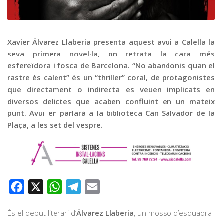
Graella
Publicitat
Contacte
Xavier Álvarez Llaberia presenta aquest avui a Calella la
seva primera novel·la, on retrata la cara més
esfereïdora i fosca de Barcelona. “No abandonis quan el
rastre és calent” és un “thriller” coral, de protagonistes
que directament o indirecta es veuen implicats en
diversos delictes que acaben confluint en un mateix
punt. Avui en parlarà a la biblioteca Can Salvador de la
Plaça, a les set del vespre.
Facebook
X
WhatsApp
Telegram
Email
És el debut literari d’
Álvarez Llaberia
, un mosso d’esquadra