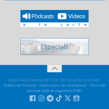
Ràdio Calella Televisió © 2026. Tots els drets reservats.
Política de Privacitat
-
Instruccions de contractació
-
Càlcul del
període mitjà de pagament (PMP)