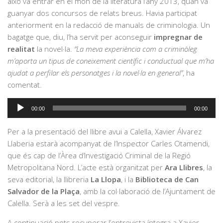
això va entrar en el món de la literatura l’any 2013, quan va
guanyar dos concursos de relats breus. Havia participat
anteriorment en la redacció de manuals de criminologia. Un
bagatge que, diu, l’ha servit per aconseguir
impregnar de
realitat
la novel·la.
“La meva experiència com a criminòleg
m’aporta un tipus de coneixement científic i conductual que m’ha
ajudat a perfilar els personatges i la novel·la en general”
, ha
comentat.
Reproductor
00:00
00:00
d'àudio
Per a la presentació del llibre avui a Calella, Xavier Álvarez
Llaberia estarà acompanyat de l’Inspector Carles Otamendi,
que és cap de l’Àrea d’Investigació Criminal de la Regió
Metropolitana Nord. L’acte està organitzat per
Ara Llibres
, la
seva editorial, la llibreria
La Llopa
, i la
Biblioteca de Can
Salvador de la Plaça
, amb la col·laboració de l’Ajuntament de
Calella. Serà a les set del vespre.
A continuació pots recuperar l’entrevista íntegra a Xavier