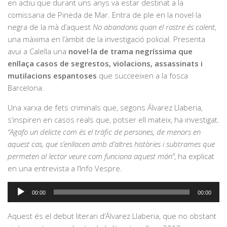
en actiu que durant uns anys va estar destinat a la
comissaria de Pineda de Mar. Entra de ple en la novel·la
negra de la mà d’aquest
No abandonis quan el rastre és calent
,
una màxima en l’àmbit de la investigació policial. Presenta
avui a Calella una
novel·la de trama negríssima que
enllaça casos de segrestos, violacions, assassinats i
mutilacions espantoses
que succeeixen a la fosca
Barcelona.
Una xarxa de fets criminals que, segons Álvarez Llaberia,
s’inspiren en casos reals que, potser ell mateix, ha investigat.
“Agafo un delicte com és el tràfic de persones, de menors en
aquest cas, que s’enllacen amb d’altres històries i subtrames que
permeten al lector veure com funciona aquest món”
, ha explicat
en una entrevista a l’Info Vespre.
Reproductor
00:00
00:00
d'àudio
Aquest és el debut literari d’Álvarez Llaberia, que no obstant