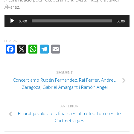
Álvarez.
Reproductor
00:00
00:00
d'àudio
COMPARTIR
FACEBOOK
X
WHATSAPP
TELEGRAM
EMAIL
SEGÜENT
Concert amb Rubén Fernández, Rai Ferrer, Andreu
Zaragoza, Gabriel Amargant i Ramón Ángel
ANTERIOR
El jurat ja valora els finalistes al Trofeu Torretes de
Curtmetratges