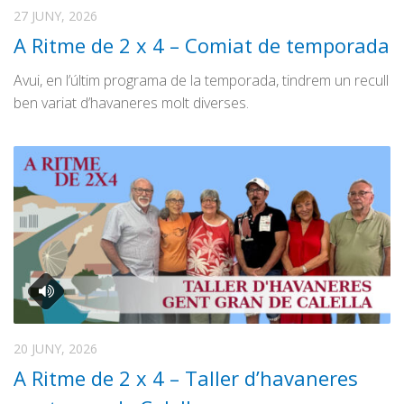
Graella
Coblejant
27 JUNY, 2026
Publicitat
l’Enquesta
A Ritme de 2 x 4 – Comiat de temporada
Contacte
Entrevista Política
Avui, en l’últim programa de la temporada, tindrem un recull
Fòrum Obert
ben variat d’havaneres molt diverses.
Ona Maresme
Ple Municipal
Vídeonotícia
Especials/Altres
Calella Film Festival
La Ciutat
Cuines del Món
DogTips
20 JUNY, 2026
Enderrocs
A Ritme de 2 x 4 – Taller d’havaneres
Fira i Festa Major