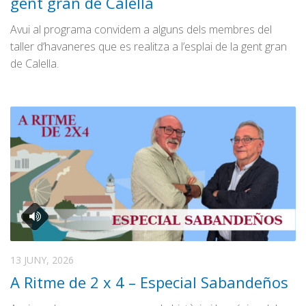
gent gran de Calella
Temps d’estiu
Avui al programa convidem a alguns dels membres del
El #Trapasser
taller d’havaneres que es realitza a l’esplai de la gent gran
de Calella.
Directes
Transmissions Esportives
13 JUNY, 2026
A Ritme de 2 x 4 – Especial Sabandeños