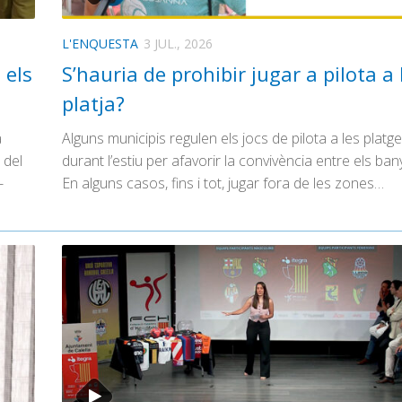
L'ENQUESTA
3 JUL., 2026
 els
S’hauria de prohibir jugar a pilota a 
platja?
a
Alguns municipis regulen els jocs de pilota a les platg
 del
durant l’estiu per afavorir la convivència entre els ban
-
En alguns casos, fins i tot, jugar fora de les zones…