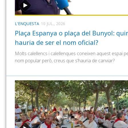
L'ENQUESTA
10 JUL., 2026
Plaça Espanya o plaça del Bunyol: qui
hauria de ser el nom oficial?
Molts calellencs i calellenques coneixen aquest espai p
nom popular però, creus que s’hauria de canviar?