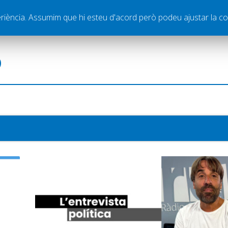
ella
Publicitat
Contacte
periència. Assumim que hi esteu d'acord però podeu ajustar la co
ó