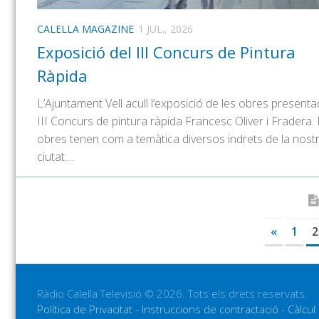
CALELLA MAGAZINE
1 JUL., 2026
Exposició del III Concurs de Pintura
Ràpida
L’Ajuntament Vell acull l’exposició de les obres presenta
III Concurs de pintura ràpida Francesc Oliver i Fradera.
obres tenen com a temàtica diversos indrets de la nost
ciutat.…
«
1
2
Ràdio Calella Televisió © 2026. Tots els drets reservats.
Política de Privacitat
-
Instruccions de contractació
-
Càlcul