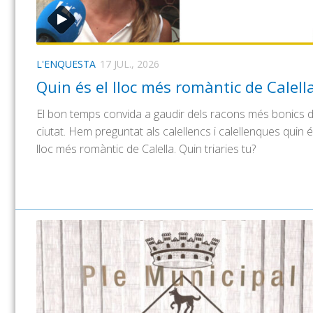
L'ENQUESTA
17 JUL., 2026
Quin és el lloc més romàntic de Calell
El bon temps convida a gaudir dels racons més bonics d
ciutat. Hem preguntat als calellencs i calellenques quin é
lloc més romàntic de Calella. Quin triaries tu?