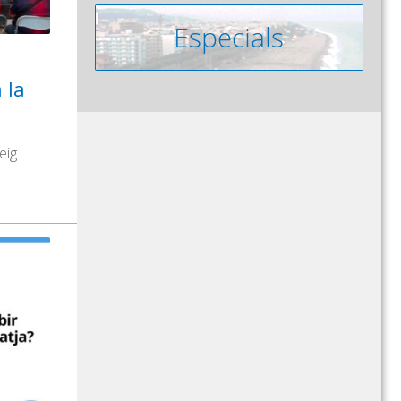
 la
eig