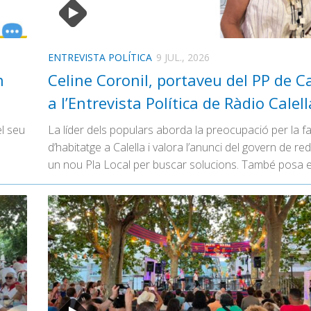
ENTREVISTA POLÍTICA
9 JUL., 2026
n
Celine Coronil, portaveu del PP de Ca
a l’Entrevista Política de Ràdio Calel
el seu
La líder dels populars aborda la preocupació per la fa
d’habitatge a Calella i valora l’anunci del govern de re
un nou Pla Local per buscar solucions. També posa 