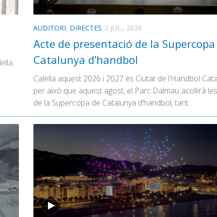
AUDITORI
,
DIRECTES
2 JUL., 2026
Acte de presentació de la Supercopa
Catalunya d’handbol
ella.
Calella aquest 2026 i 2027 és Ciutat de l’Handbol Cata
per això que aquest agost, el Parc Dalmau acollirà les
de la Supercopa de Catalunya d’handbol, tant…