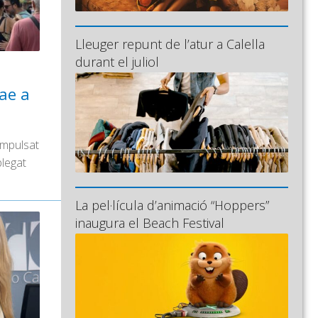
Lleuger repunt de l’atur a Calella
durant el juliol
gae a
 impulsat
plegat
La pel·lícula d’animació “Hoppers”
inaugura el Beach Festival