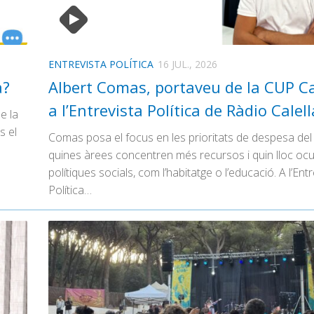
ENTREVISTA POLÍTICA
16 JUL., 2026
a?
Albert Comas, portaveu de la CUP Ca
a l’Entrevista Política de Ràdio Calel
e la
s el
Comas posa el focus en les prioritats de despesa del
quines àrees concentren més recursos i quin lloc oc
polítiques socials, com l’habitatge o l’educació. A l’Entr
Política…