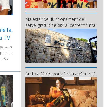
Malestar pel funcionament del
servei gratuït de taxi al cementiri nou
lella,
la TV
 govern:
upen les
evista
Andrea Motis porta “Intimate” al NEC