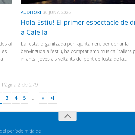
AUDITORI
30 JUNY, 2026
Hola Estiu! El primer espectacle de 
a Calella
des al
La festa, organitzada per l’ajuntament per donar la
 Les
benvinguda a l’estiu, ha comptat amb música i tallers 
ra
infants i joves als voltants del pont de fusta de la…
Pàgina 2 de 279
3
4
5
...
»
>I
 del període mitjà de