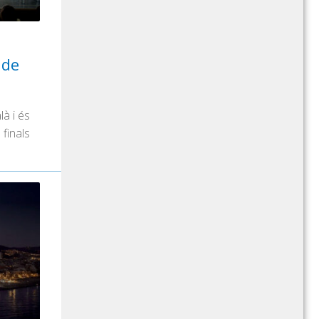
 de
là i és
 finals