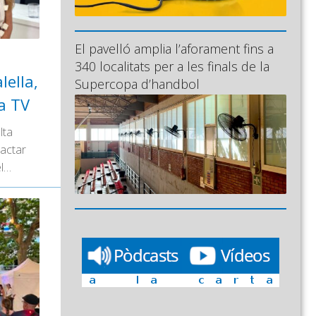
El pavelló amplia l’aforament fins a
340 localitats per a les finals de la
lella,
Supercopa d’handbol
la TV
lta
dactar
el…