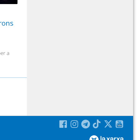
drons
per a