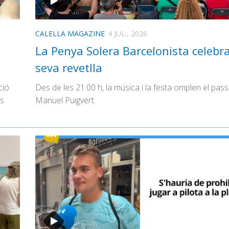
CALELLA MAGAZINE
4 JUL., 2026
La Penya Solera Barcelonista celebra
seva revetlla
ció
Des de les 21:00 h, la música i la festa omplen el pass
ls
Manuel Puigvert.