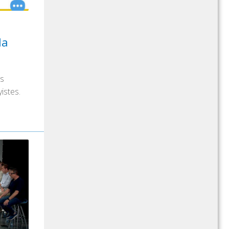
la
es
yistes.