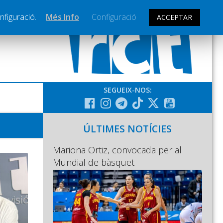
nfiguració.
Més Info
Configuració
ACCEPTAR
SEGUEIX-NOS:
ÚLTIMES NOTÍCIES
Mariona Ortiz, convocada per al
Mundial de bàsquet