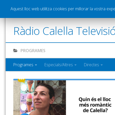
Notícies
Esports
Pòdcasts
Vídeos
Gra
Aquest lloc web utilitza cookies per millorar la vostra ex
Ràdio Calella Televisi
PROGRAMES
Programes
Especials/Altres
Directes