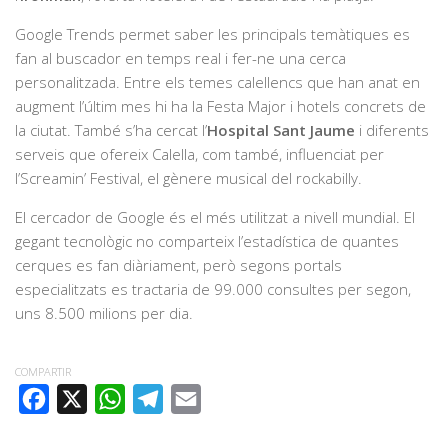
Google Trends permet saber les principals temàtiques es
fan al buscador en temps real i fer-ne una cerca
personalitzada. Entre els temes calellencs que han anat en
augment l’últim mes hi ha la Festa Major i hotels concrets de
la ciutat. També s’ha cercat l’
Hospital Sant Jaume
i diferents
serveis que ofereix Calella, com també, influenciat per
l’Screamin’ Festival, el gènere musical del rockabilly.
El cercador de Google és el més utilitzat a nivell mundial. El
gegant tecnològic no comparteix l’estadística de quantes
cerques es fan diàriament, però segons portals
especialitzats es tractaria de 99.000 consultes per segon,
uns 8.500 milions per dia.
COMPARTIR
FACEBOOK
X
WHATSAPP
TELEGRAM
EMAIL