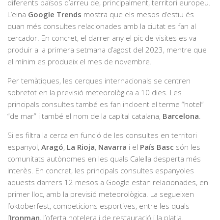
diferents països d’arreu de, principalment, territori europeu.
L’eina
Google Trends
mostra que els mesos d’estiu és
quan més consultes relacionades amb la ciutat es fan al
cercador. En concret, el darrer any el pic de visites es va
produir a la primera setmana d’agost del 2023, mentre que
el mínim es produeix el mes de novembre.
Per temàtiques, les cerques internacionals se centren
sobretot en la previsió meteorològica a 10 dies. Les
principals consultes també es fan incloent el terme “hotel”
“de mar” i també el nom de la capital catalana,
Barcelona
.
Si es filtra la cerca en funció de les consultes en territori
espanyol,
Aragó
,
La Rioja
,
Navarra
i el
País Basc
són les
comunitats autònomes en les quals Calella desperta més
interès. En concret, les principals consultes espanyoles
aquests darrers 12 mesos a Google estan relacionades, en
primer lloc, amb la previsió meteorològica. La segueixen
l’oktoberfest, competicions esportives, entre les quals
l’
Ironman
, l’oferta hotelera i de restauració i la platja.