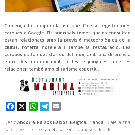
Graella
Publicitat
Contacte
Comença la temporada en què Calella registra més
cerques a Google. Els principals temes que es consulten
estan relacionats amb la previsió meteorològica de la
ciutat, l’oferta hotelera i també la restauració. Les
cerques es fan des d’arreu del món, amb una diferència
entre les internacionals i les espanyoles, que es
relacionen també amb el turisme esportiu.
Facebook
X
WhatsApp
Telegram
Email
Des d’
Andorra
,
Països Baixos
,
Bèlgica
,
Irlanda
… Calella s’ha
cercat per internet en els darrers 12 mesos des de