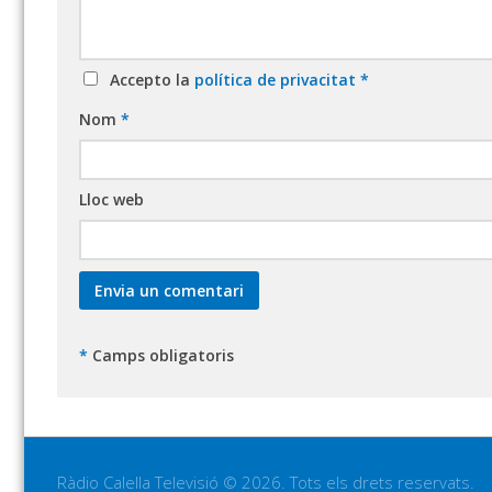
Accepto la
política de privacitat
*
Nom
*
Lloc web
*
Camps obligatoris
Ràdio Calella Televisió © 2026. Tots els drets reservats.