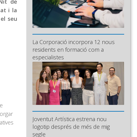
Nit de
at i la
 el seu
La Corporació incorpora 12 nous
residents en formació com a
especialistes
me
torgar
Joventut Artística estrena nou
atives
logotip després de més de mig
segle