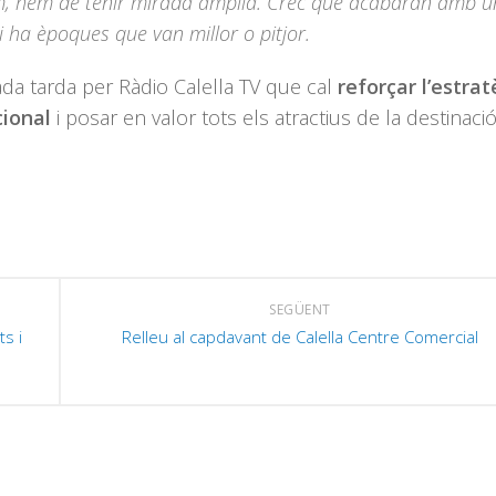
, hem de tenir mirada àmplia. Crec que acabaran amb u
hi ha èpoques que van millor o pitjor.
da tarda per Ràdio Calella TV que cal
reforçar l’estrat
cional
i posar en valor tots els atractius de la destinació
SEGÜENT
s i
Relleu al capdavant de Calella Centre Comercial