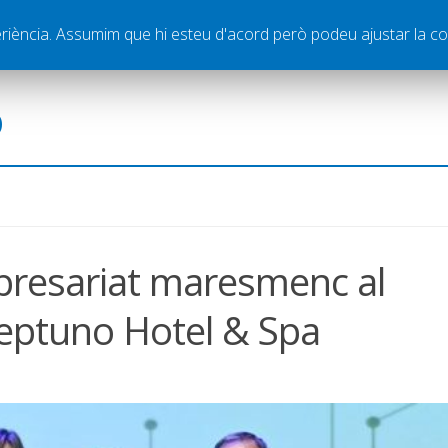
ella
Publicitat
Contacte
periència. Assumim que hi esteu d'acord però podeu ajustar la co
ó
presariat maresmenc al
eptuno Hotel & Spa