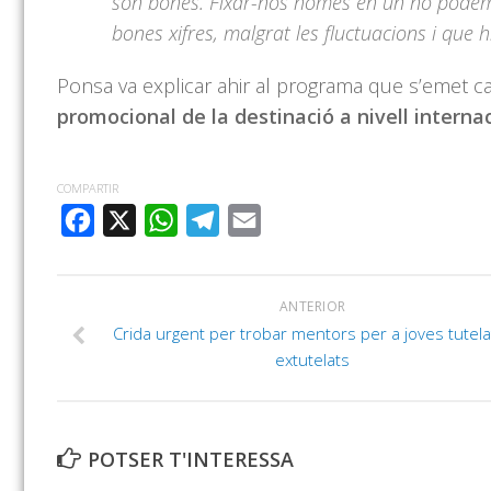
són bones. Fixar-nos només en un no podem
bones xifres, malgrat les fluctuacions i que 
Ponsa va explicar ahir al programa que s’emet ca
promocional de la destinació a nivell interna
COMPARTIR
FACEBOOK
X
WHATSAPP
TELEGRAM
EMAIL
ANTERIOR
Crida urgent per trobar mentors per a joves tutelat
extutelats
POTSER T'INTERESSA