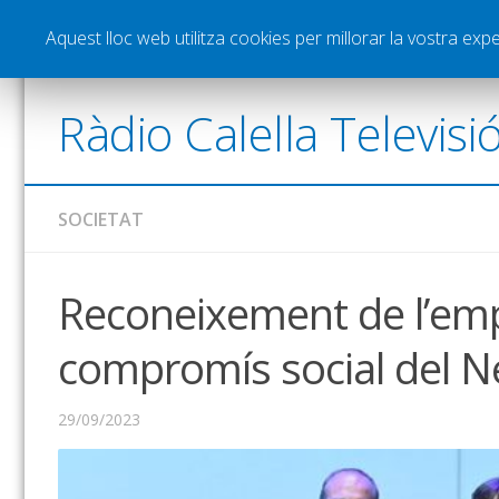
Notícies
Esports
Pòdcasts
Vídeos
Gra
Aquest lloc web utilitza cookies per millorar la vostra ex
Ràdio Calella Televisi
SOCIETAT
Reconeixement de l’em
compromís social del N
29/09/2023