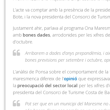
L’acte va comptar amb la presència de la presid
Bote, i la nova presidenta del Consorci de Tur
Justament ahir, parlava al programa Ona Maresm
amb
bones dades
, arrodonides per les xifres 
d’octubre.
Arribarem a dades d’anys prepandèmia, i aix
bones previsions per setembre i octubre, ap
L’anàlisi de Ponsa sobre el comportament de la t
maresmenca difereix de l’
opinió
que expressava, 
la
preocupació del sector local
per les xifres d
presidenta del Consorci de Turisme Costa de B
Pot ser que en un municipi del Maresme no li