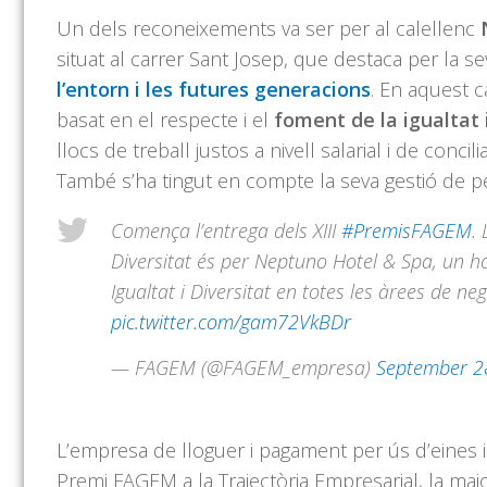
Un dels reconeixements va ser per al calellenc
N
situat al carrer Sant Josep, que destaca per la s
l’entorn i les futures generacions
. En aquest c
basat en el respecte i el
foment de la igualtat i
llocs de treball justos a nivell salarial i de conci
També s’ha tingut en compte la seva gestió de per
Comença l’entrega dels XIII
#PremisFAGEM
.
Diversitat és per Neptuno Hotel & Spa, un ho
Igualtat i Diversitat en totes les àrees de n
pic.twitter.com/gam72VkBDr
— FAGEM (@FAGEM_empresa)
September 2
L’empresa de lloguer i pagament per ús d’eines i
Premi FAGEM a la Trajectòria Empresarial, la major 