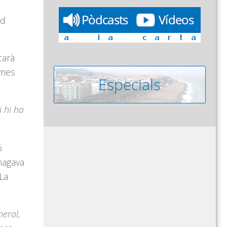
id
carà
 mes
 hi ha
ó
magava
 La
neral,