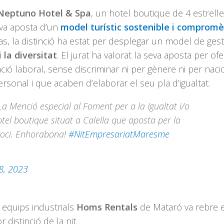
eptuno Hotel & Spa
, un hotel boutique de 4 estrell
eva aposta d’un
model turístic sostenible i comprom
as, la distinció ha estat per desplegar un model de gest
 la diversitat
. El jurat ha valorat la seva aposta per ofe
liació laboral, sense discriminar ni per gènere ni per nacio
sonal i que acaben d’elaborar el seu pla d’igualtat.
 La Menció especial al Foment per a la Igualtat i/o
tel boutique situat a Calella que aposta per la
egoci. Enhorabona!
#NitEmpresariatMaresme
8, 2023
 equips industrials
Homs Rentals
de Mataró va rebre e
distinció de la nit.