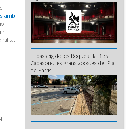
es
ès amb
ió
rir
nalitat.
El passeig de les Roques i la Riera
Capaspre, les grans apostes del Pla
de Barris
l