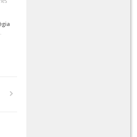
nes
ègia
.