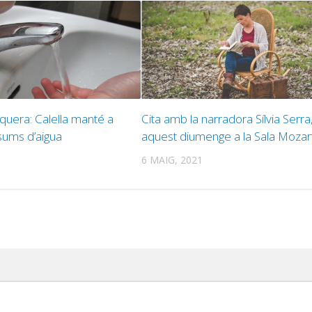
quera: Calella manté a
Cita amb la narradora Sílvia Serra
nsums d’aigua
aquest diumenge a la Sala Mozar
6 MAIG, 2021