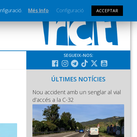
nfiguració.
Més Info
Configuració
ACCEPTAR
SEGUEIX-NOS:
ÚLTIMES NOTÍCIES
Nou accident amb un senglar al vial
d’accés a la C-32