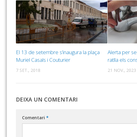
El 13 de setembre s’inaugura la plaça
Alerta per se
Muriel Casals i Couturier
ratlla els co
7 SET., 2018
21 NOV., 2023
DEIXA UN COMENTARI
Comentari
*