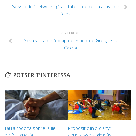
Sessió de “networking” als tallers de cerca activa de
feina
ANTERIOR
Nova visita de l’equip del Síndic de Greuges a
Calella
POTSER T'INTERESSA
Taula rodona sobre la llei
Propòsit d’inici d’any:
de l’eutanàsia
apuntar-se al gimnàs