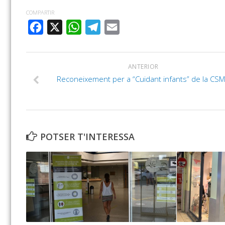
COMPARTIR
FACEBOOK
X
WHATSAPP
TELEGRAM
EMAIL
ANTERIOR
Reconeixement per a “Cuidant infants” de la CS
POTSER T'INTERESSA