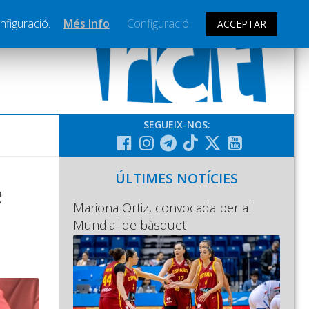
nfiguració.
Més Info
Configuració
ACCEPTAR
SEGUEIX-NOS:
ÚLTIMES NOTÍCIES
e
Mariona Ortiz, convocada per al
Mundial de bàsquet