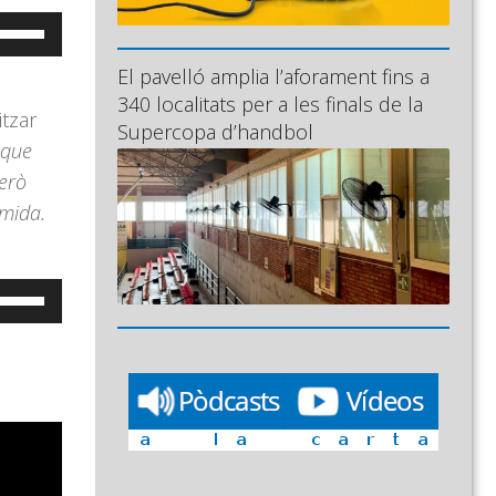
eu
ervir
El pavelló amplia l’aforament fins a
es
340 localitats per a les finals de la
itzar
ecles
Supercopa d’handbol
 que
e
però
letxa
mida.
ap
munt/cap
vall
eu
er
ervir
ncrementar
es
ecles
isminuir
e
l
letxa
olum.
ap