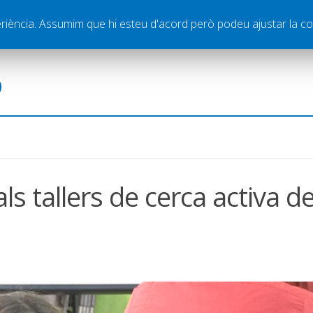
ella
Publicitat
Contacte
periència. Assumim que hi esteu d'acord però podeu ajustar la co
ó
ls tallers de cerca activa d