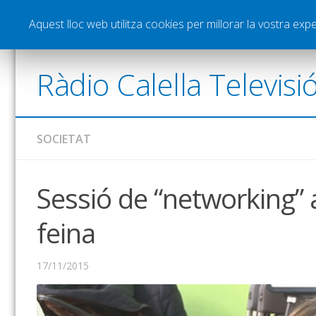
Notícies
Esports
Pòdcasts
Vídeos
Gra
Aquest lloc web utilitza cookies per millorar la vostra ex
Ràdio Calella Televisi
SOCIETAT
Sessió de “networking” a
feina
17/11/2015