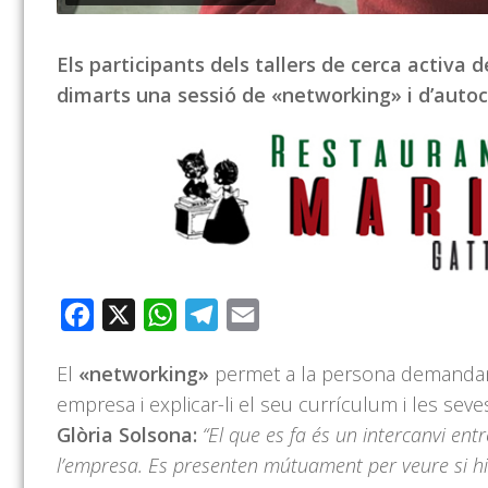
Els participants dels tallers de cerca activa 
dimarts una sessió de «networking» i d’auto
Facebook
X
WhatsApp
Telegram
Email
El
«networking»
permet a la persona demandant
empresa i explicar-li el seu currículum i les seves
Glòria Solsona:
“El que es fa és un intercanvi ent
l’empresa. Es presenten mútuament per veure si hi