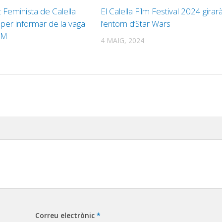
 Feminista de Calella
El Calella Film Festival 2024 girar
r per informar de la vaga
l’entorn d’Star Wars
8M
4 MAIG, 2024
Correu electrònic
*