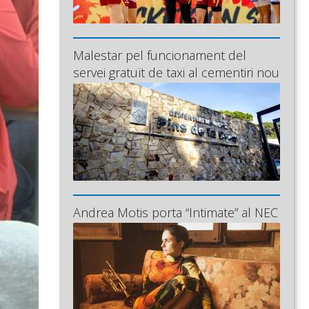
Malestar pel funcionament del
servei gratuït de taxi al cementiri nou
Andrea Motis porta “Intimate” al NEC