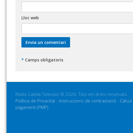
Lloc web
*
Camps obligatoris
Ràdio Calella Televisió © 2026. Tots els drets reservats.
Política de Privacitat
-
Instruccions de contractació
-
Càlcul
pagament (PMP)