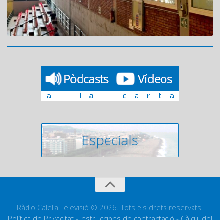
Ràdio Calella Televisió © 2026. Tots els drets reservats.
Política de Privacitat
-
Instruccions de contractació
-
Càlcul del