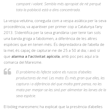
campant i volant. Sembla més apropiat de nit perquè
tota la població està a dins concentrada.
La vespa velutina, coneguda com a vespa asiàtica per la seva
procedència, va aparèixer per primer cop a Catalunya l’any
2013. S’identifica per la seva grandària i per tenir tan sols
una banda groga a l’abdomen, a diferència de les altres
espècies que en tenen més. És depredadora de l’abella de
la mel, és capaç de capturar-ne de 25 a 50 al dia; i això sí
que
alarma a l’activitat apícola
, amb poc pes aquí a la
comarca del Maresme.
El problema és l’efecte sobre els ruscos d’abelles
productores de mel. Les mata. És més gran que elles, les
captura i a diferència del que molta gent pensa, no les
mata per menjar-se-les sinó per alimentar les larves de la
seva espècie.
El biòleg maresmenc ha explicat que la presència d’abelles