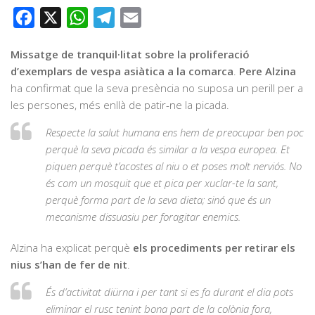
Facebook
X
WhatsApp
Telegram
Email
Missatge de tranquil·litat sobre la proliferació
d’exemplars de vespa asiàtica a la comarca
.
Pere Alzina
ha confirmat que la seva presència no suposa un perill per a
les persones, més enllà de patir-ne la picada.
Respecte la salut humana ens hem de preocupar ben poc
perquè la seva picada és similar a la vespa europea. Et
piquen perquè t’acostes al niu o et poses molt nerviós. No
és com un mosquit que et pica per xuclar-te la sant,
perquè forma part de la seva dieta; sinó que és un
mecanisme dissuasiu per foragitar enemics.
Alzina ha explicat perquè
els procediments per retirar els
nius s’han de fer de nit
.
És d’activitat diürna i per tant si es fa durant el dia pots
eliminar el rusc tenint bona part de la colònia fora,