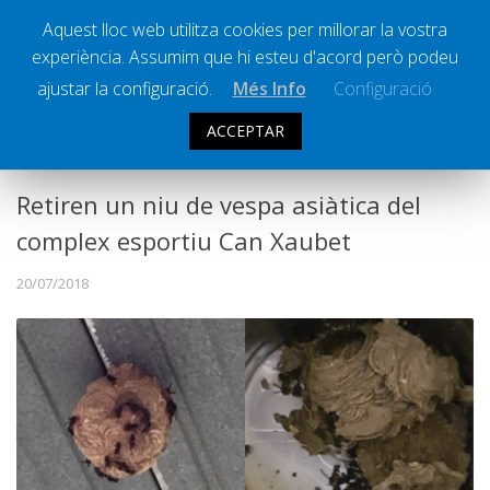
Aquest lloc web utilitza cookies per millorar la vostra
experiència. Assumim que hi esteu d'acord però podeu
Ràdio Calella Televisió
Notícies
ajustar la configuració.
Més Info
Configuració
Comunicació
ACCEPTAR
SOCIETAT
Cultura
Política
Retiren un niu de vespa asiàtica del
Societat
complex esportiu Can Xaubet
Successos
20/07/2018
Esports
La Banqueta
Transmissions Esportives
Pòdcasts
Vídeos