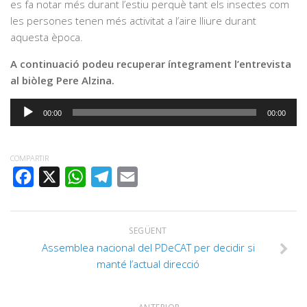
es fa notar més durant l’estiu perquè tant els insectes com
les persones tenen més activitat a l’aire lliure durant
aquesta època.
A continuació podeu recuperar íntegrament l’entrevista
al biòleg Pere Alzina.
Reproductor
00:00
00:00
d'àudio
COMPARTIR
FACEBOOK
X
WHATSAPP
TELEGRAM
EMAIL
SEGÜENT
Assemblea nacional del PDeCAT per decidir si
manté l’actual direcció