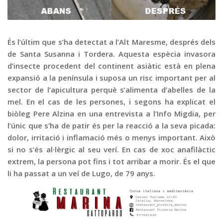
Graella
Publicitat
Contacte
És l’últim que s’ha detectat a l’Alt Maresme, després dels
de Santa Susanna i Tordera. Aquesta espècia invasora
d’insecte procedent del continent asiàtic està en plena
expansió a la península i suposa un risc important per al
sector de l’apicultura perquè s’alimenta d’abelles de la
mel. En el cas de les persones, i segons ha explicat el
biòleg Pere Alzina en una entrevista a l’Info Migdia, per
l’únic que s’ha de patir és per la reacció a la seva picada:
dolor, irritació i inflamació més o menys important. Això
si no s’és al·lèrgic al seu verí. En cas de xoc anafilàctic
extrem, la persona pot fins i tot arribar a morir. És el que
li ha passat a un veí de Lugo, de 79 anys.