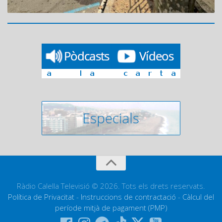
Ràdio Calella Televisió © 2026. Tots els drets reservats.
Política de Privacitat
-
Instruccions de contractació
-
Càlcul del
període mitjà de pagament (PMP)