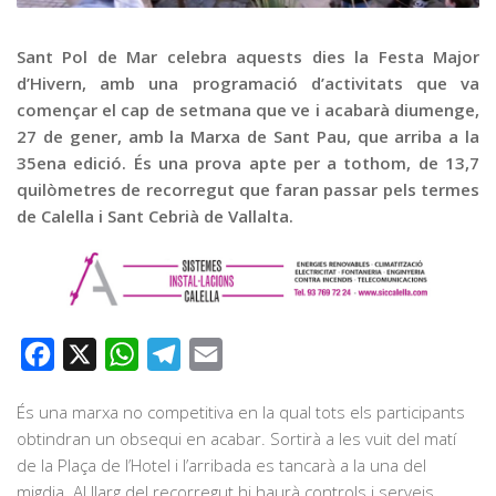
Graella
Publicitat
Sant Pol de Mar celebra aquests dies la Festa Major
d’Hivern, amb una programació d’activitats que va
Contacte
començar el cap de setmana que ve i acabarà diumenge,
27 de gener, amb la Marxa de Sant Pau, que arriba a la
35ena edició. És una prova apte per a tothom, de 13,7
quilòmetres de recorregut que faran passar pels termes
de Calella i Sant Cebrià de Vallalta.
Facebook
X
WhatsApp
Telegram
Email
És una marxa no competitiva en la qual tots els participants
obtindran un obsequi en acabar. Sortirà a les vuit del matí
de la Plaça de l’Hotel i l’arribada es tancarà a la una del
migdia. Al llarg del recorregut hi haurà controls i serveis