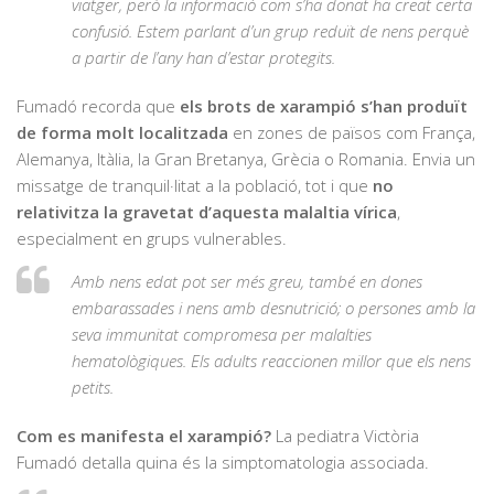
viatger, però la informació com s’ha donat ha creat certa
confusió. Estem parlant d’un grup reduït de nens perquè
a partir de l’any han d’estar protegits.
Fumadó recorda que
els brots de xarampió s’han produït
de forma molt localitzada
en zones de països com França,
Alemanya, Itàlia, la Gran Bretanya, Grècia o Romania. Envia un
missatge de tranquil·litat a la població, tot i que
no
relativitza la gravetat d’aquesta malaltia vírica
,
especialment en grups vulnerables.
Amb nens edat pot ser més greu, també en dones
embarassades i nens amb desnutrició; o persones amb la
seva immunitat compromesa per malalties
hematològiques. Els adults reaccionen millor que els nens
petits.
Com es manifesta el xarampió?
La pediatra Victòria
Fumadó detalla quina és la simptomatologia associada.