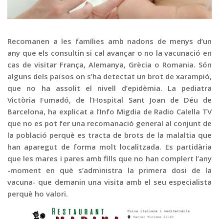
Graella
Publicitat
Contacte
Recomanen a les famílies amb nadons de menys d’un
any que els consultin si cal avançar o no la vacunació en
cas de visitar França, Alemanya, Grècia o Romania. Són
alguns dels països on s’ha detectat un brot de xarampió,
que no ha assolit el nivell d’epidèmia. La pediatra
Victòria Fumadó, de l’Hospital Sant Joan de Déu de
Barcelona, ha explicat a l’Info Migdia de Radio Calella TV
que no es pot fer una recomanació general al conjunt de
la població perquè es tracta de brots de la malaltia que
han aparegut de forma molt localitzada. Es partidària
que les mares i pares amb fills que no han complert l’any
-moment en què s’administra la primera dosi de la
vacuna- que demanin una visita amb el seu especialista
perquè ho valori.