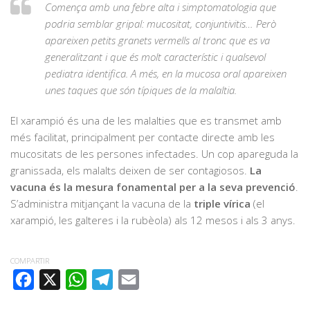
Comença amb una febre alta i simptomatologia que
podria semblar gripal: mucositat, conjuntivitis… Però
apareixen petits granets vermells al tronc que es va
generalitzant i que és molt característic i qualsevol
pediatra identifica. A més, en la mucosa oral apareixen
unes taques que són típiques de la malaltia.
El xarampió és una de les malalties que es transmet amb
més facilitat, principalment per contacte directe amb les
mucositats de les persones infectades. Un cop apareguda la
granissada, els malalts deixen de ser contagiosos.
La
vacuna és la mesura fonamental per a la seva prevenció
.
S’administra mitjançant la vacuna de la
triple vírica
(el
xarampió, les galteres i la rubèola) als 12 mesos i als 3 anys.
COMPARTIR
FACEBOOK
X
WHATSAPP
TELEGRAM
EMAIL