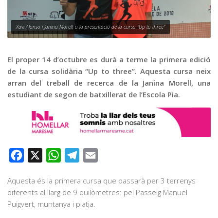
Graella
Publicitat
Xavi Alonso i Janina Morell, a la presentació de la cursa "Up to three"
Contacte
El proper 14 d’octubre es durà a terme la primera edició
de la cursa solidària “Up to three”. Aquesta cursa neix
arran del treball de recerca de la Janina Morell, una
estudiant de segon de batxillerat de l’Escola Pia.
Facebook
X
WhatsApp
Telegram
Email
Aquesta és la primera cursa que passarà per 3 terrenys
diferents al llarg de 9 quilòmetres: pel Passeig Manuel
Puigvert, muntanya i platja.