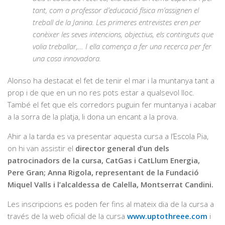
tant, com a professor d’educació física m’assignen el
treball de la Janina. Les primeres entrevistes eren per
conèixer les seves intencions, objectius, els continguts que
volia treballar,… I ella comença a fer una recerca per fer
una cosa innovadora.
Alonso ha destacat el fet de tenir el mar i la muntanya tant a
prop i de que en un no res pots estar a qualsevol lloc.
També el fet que els corredors puguin fer muntanya i acabar
a la sorra de la platja, li dona un encant a la prova.
Ahir a la tarda es va presentar aquesta cursa a l’Escola Pia,
on hi van assistir el
director general d’un dels
patrocinadors de la cursa, CatGas i CatLlum Energia,
Pere Gran; Anna Rigola, representant de la Fundació
Miquel Valls i l’alcaldessa de Calella, Montserrat Candini.
Les inscripcions es poden fer fins al mateix dia de la cursa a
través de la web oficial de la cursa
www.uptothreee.com
i