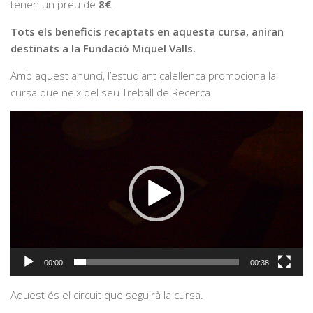
tenen un preu de
8€
.
Tots els beneficis recaptats en aquesta cursa, aniran
destinats a la Fundació Miquel Valls.
Amb aquest anunci, l’estudiant calellenca promociona la
cursa que neix del seu Treball de Recerca.
Reproductor
de
vídeo
00:00
00:38
Aquest és el circuit que seguirà la cursa.