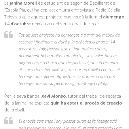
La
Janina Morell
és estudiant de segon de Batxillerat de
l’Escola Pia, qui ha explicat en una entrevista a Ràdio Calella
Televisió que aquest projecte que veurà la llum el
diumenge
14 d’octubre
neix arran del seu treball de recerca.
Tot aquest projecte ha començat a partir del treball de
recerca i finalment el duré a la pràctica el proper 14
d’octubre. Vaig pensar que hi han moltes curses,
actualment hi ha moltíssima oferta, i vaig voler buscar
alguna característica que despertés algun interès entre
els corredors. Per això vaig pensar en Calella i en tots els
terrenys que ofereix. Aquesta és la primera cursa a 3
terrenys que passa pel passeig, muntanya i platja.
Per la seva banda,
Xavi Alonso
, tutor del treball de recerca
de la Janina, ha explicat
quin ha estat el procés de creació
del treball.
El procés comença l’any passat quan es fa l’assignació
dels treballs de recerca, ella escull un tema esportiu i per