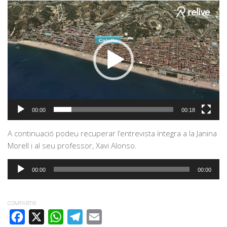
Reproductor
de
vídeo
00:00
00:18
A continuació podeu recuperar l’entrevista íntegra a la Janina
Morell i al seu professor, Xavi Alonso.
Reproductor
00:00
00:00
d'àudio
COMPARTIR
FACEBOOK
X
WHATSAPP
TELEGRAM
EMAIL