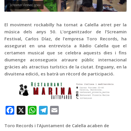
Graella
Screamin' Festival, arxiu
Publicitat
Contacte
El moviment rockabilly ha tornat a Calella atret per la
música dels anys 50. L’organitzador de l’Screamin
Festival, Carlos Díaz, de l’empresa Toro Records, ha
assegurat en una entrevista a Ràdio Calella que el
certamen musical que se celebra aquests dies i fins
diumenge aconsegueix atraure públic internacional
gràcies als atractius turístics de la ciutat. Enguany, en la
divuitena edició, es batrà un rècord de participació.
Facebook
X
WhatsApp
Telegram
Email
Toro Records i l’Ajuntament de Calella acaben de