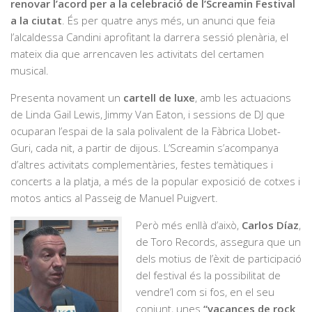
renovar l’acord per a la celebració de l’Screamin Festival
a la ciutat
. És per quatre anys més, un anunci que feia
l’alcaldessa Candini aprofitant la darrera sessió plenària, el
mateix dia que arrencaven les activitats del certamen
musical.
Presenta novament un
cartell de luxe
, amb les actuacions
de Linda Gail Lewis, Jimmy Van Eaton, i sessions de DJ que
ocuparan l’espai de la sala polivalent de la Fàbrica Llobet-
Guri, cada nit, a partir de dijous. L’Screamin s’acompanya
d’altres activitats complementàries, festes temàtiques i
concerts a la platja, a més de la popular exposició de cotxes i
motos antics al Passeig de Manuel Puigvert.
Però més enllà d’això,
Carlos Díaz
,
de Toro Records, assegura que un
dels motius de l’èxit de participació
del festival és la possibilitat de
vendre’l com si fos, en el seu
conjunt, unes
“vacances de rock