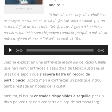
and roll”
.
Carlos Díaz
“A base de tants anys de treball hem
aconseguit entrar en un circuit de festivals internacionals per on
es mou l’afició de tot el món. Se’n fa a Las Vegas o a Londres, i
nosaltres també hi som i hi podem competir perquè, a més de la
música, oferim el que té Calella”
, ha explicat Díaz.
Reproductor
00:00
00:00
d'àudio
Díaz ha explicat en una entrevista al
Bon dia
de Ràdio Calella
que han venut entrades a seguidors de Mèxic, Austràlia, el
Brasil o el Japó, i que
s’espera batre un rècord de
participació
. Acostumen a contractar un pack que inclou
també l’estada en hotels de la ciutat.
Amb tot, hi haurà
entrades disponibles a taquilla
, per un
dia o pel conjunt dels concerts del cap de setmana llarg.