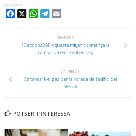
COMPARTIR
FACEBOOK
X
WHATSAPP
TELEGRAM
EMAIL
SEGÜENT
[Eleccions26J] Aquesta mitjanit comença la
campanya electoral pel 26J
ANTERIOR
Es tancarà el pas per la vorada de l’edifici del
Mercat
POTSER T'INTERESSA