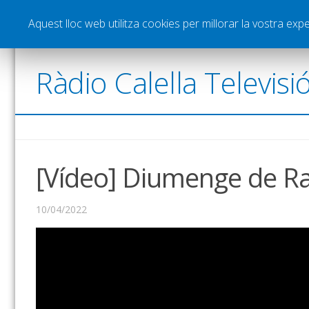
Notícies
Esports
Pòdcasts
Vídeos
Gra
Aquest lloc web utilitza cookies per millorar la vostra ex
Ràdio Calella Televisi
[Vídeo] Diumenge de R
10/04/2022