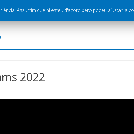
ella
Publicitat
Contacte
periència. Assumim que hi esteu d'acord però podeu ajustar la co
ó
ams 2022