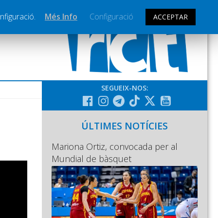
nfiguració.
Més Info
Configuració
ACCEPTAR
SEGUEIX-NOS:
ÚLTIMES NOTÍCIES
Mariona Ortiz, convocada per al
Mundial de bàsquet