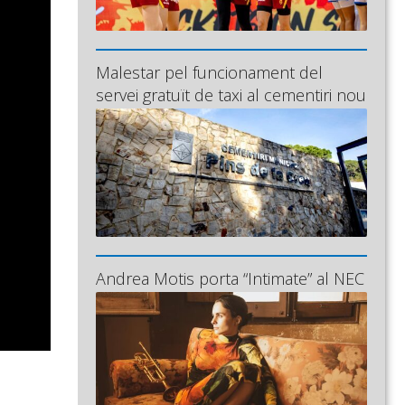
Malestar pel funcionament del
servei gratuït de taxi al cementiri nou
Andrea Motis porta “Intimate” al NEC