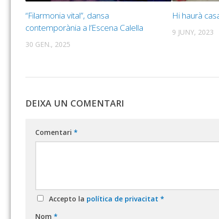
“Filarmonia vital”, dansa
Hi haurà casa
contemporània a l’Escena Calella
9 JUNY, 2023
30 GEN., 2025
DEIXA UN COMENTARI
Comentari
*
Accepto la
política de privacitat
*
Nom
*