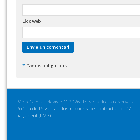
Lloc web
*
Camps obligatoris
Ràdio Calella Televisió © 2026. Tots els drets reservats.
Política de Privacitat
-
Instruccions de contractació
-
Càlcul
pagament (PMP)