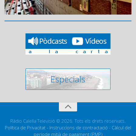
Ràdio Calella Televisió © 2026. Tots els drets reservats.
Política de Privacitat
-
Instruccions de contractació
-
Càlcul del
període mitjà de pagament (PMP)