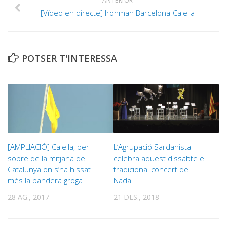
ANTERIOR
[Vídeo en directe] Ironman Barcelona-Calella
POTSER T'INTERESSA
[AMPLIACIÓ] Calella, per
L’Agrupació Sardanista
sobre de la mitjana de
celebra aquest dissabte el
Catalunya on s’ha hissat
tradicional concert de
més la bandera groga
Nadal
28 AG., 2017
21 DES., 2018