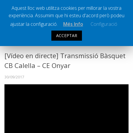
Aquest lloc web utilitza cookies per millorar la vostra
experiència. Assumim que hi esteu d'acord però podeu
Ràdio Calella Televisió
Notícies
ajustar la configuració.
Més Info
Configuració
Comunicació
ACCEPTAR
LA BANQUETA
TRANSMISSIONS ESPORTIVES
Cultura
Política
[Vídeo en directe] Transmissió Bàsquet
Societat
CB Calella – CE Onyar
Successos
30/09/2017
Esports
La Banqueta
Transmissions Esportives
Pòdcasts
Vídeos