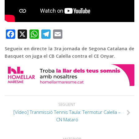
Graella
Publicitat
Contacte
Facebook
X
WhatsApp
Telegram
Email
Segueix en directe la 3ra jornada de Segona Catalana de
Basquet on juga el CB Calella contra el CE Onyar.
SEGÜENT
[Vídeo] Tranmissió Tennis Taula: Termotur Calella –
CN Mataró