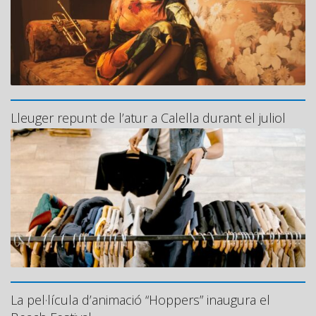
Lleuger repunt de l’atur a Calella durant el juliol
La pel·lícula d’animació “Hoppers” inaugura el