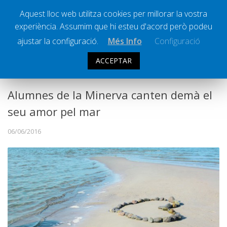
Aquest lloc web utilitza cookies per millorar la vostra
experiència. Assumim que hi esteu d'acord però podeu
Ràdio Calella Televisió
Notícies
ajustar la configuració.
Més Info
Configuració
Comunicació
ACCEPTAR
CULTURA
,
SOCIETAT
Cultura
Política
Alumnes de la Minerva canten demà el
Societat
seu amor pel mar
Successos
06/06/2016
Esports
La Banqueta
Transmissions Esportives
Pòdcasts
Vídeos