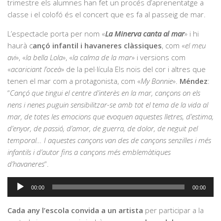
trimestre els alumnes han fet un procés d’aprenentatge a
classe i el colofó és el concert que es fa al passeig de mar.
L’espectacle porta per nom «
La Minerva canta al mar
» i hi
haurà c
ançó infantil i havaneres clàssiques
, com «
el meu
avi
», «
la bella Lola
», «
la calma de la mar
» i versions com
«
acariciant l’oceà
» de la pel·lícula Els nois del cor i altres que
tenen el mar com a protagonista, com «
My Bonnie
».
Méndez
:
“
Cançó que tingui el centre d’interès en la mar, cançons on els
nens i nenes puguin sensibilitzar-se amb tot el tema de la vida al
mar, de totes les emocions que evoquen aquestes lletres, d’estima,
d’enyor, de passió, d’amor, de guerra, de dolor, de neguit pel
temporal… I aquestes cançons van des de cançons senzilles i més
infantils i d’autor fins a cançons més emblemàtiques
d’havaneres
“.
Reproductor
00:00
00:00
d'àudio
Cada any l’escola convida a un artista
per participar a la