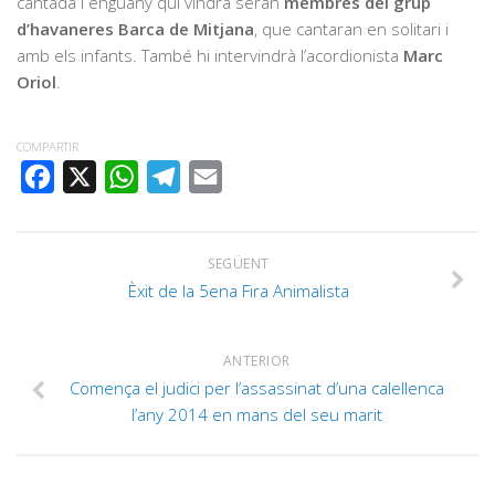
cantada i enguany qui vindrà seran
membres del grup
d’havaneres Barca de Mitjana
, que cantaran en solitari i
amb els infants. També hi intervindrà l’acordionista
Marc
Oriol
.
COMPARTIR
FACEBOOK
X
WHATSAPP
TELEGRAM
EMAIL
SEGÜENT
Èxit de la 5ena Fira Animalista
ANTERIOR
Comença el judici per l’assassinat d’una calellenca
l’any 2014 en mans del seu marit