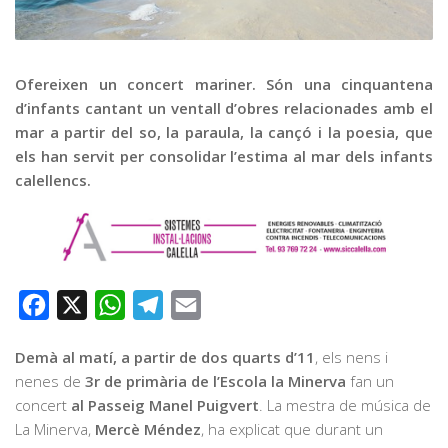
Graella
Publicitat
Contacte
Ofereixen un concert mariner. Són una cinquantena
d’infants cantant un ventall d’obres relacionades amb el
mar a partir del so, la paraula, la cançó i la poesia, que
els han servit per consolidar l’estima al mar dels infants
calellencs.
Facebook
X
WhatsApp
Telegram
Email
Demà al matí, a partir de dos quarts d’11
, els nens i
nenes de
3r de primària de l’Escola la Minerva
fan un
concert
al Passeig Manel Puigvert
. La mestra de música de
La Minerva,
Mercè Méndez
, ha explicat que durant un