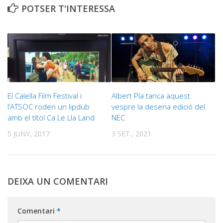
POTSER T'INTERESSA
El Calella Film Festival i
Albert Pla tanca aquest
l’ATSOC roden un lipdub
vespre la desena edició del
amb el títol Ca Le Lla Land
NEC
5 JUNY, 2017
3 SET., 2021
DEIXA UN COMENTARI
Comentari
*