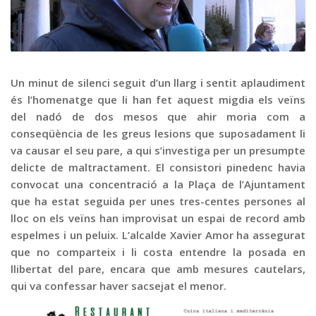
Graella
Publicitat
Contacte
Un minut de silenci seguit d’un llarg i sentit aplaudiment
és l’homenatge que li han fet aquest migdia els veïns
del nadó de dos mesos que ahir moria com a
conseqüència de les greus lesions que suposadament li
va causar el seu pare, a qui s’investiga per un presumpte
delicte de maltractament. El consistori pinedenc havia
convocat una concentració a la Plaça de l’Ajuntament
que ha estat seguida per unes tres-centes persones al
lloc on els veïns han improvisat un espai de record amb
espelmes i un peluix. L’alcalde Xavier Amor ha assegurat
que no comparteix i li costa entendre la posada en
llibertat del pare, encara que amb mesures cautelars,
qui va confessar haver sacsejat el menor.