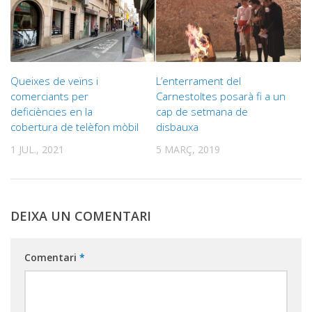
Queixes de veïns i
L’enterrament del
comerciants per
Carnestoltes posarà fi a un
deficiències en la
cap de setmana de
cobertura de telèfon mòbil
disbauxa
1 JUL., 2021
5 MARÇ, 2019
DEIXA UN COMENTARI
Comentari
*