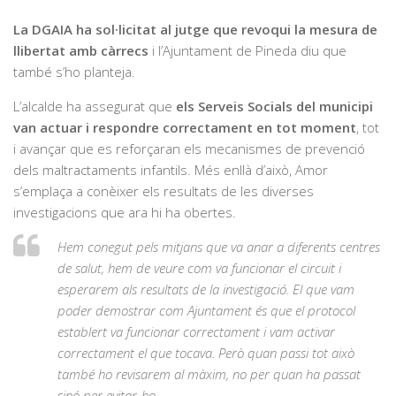
La DGAIA ha sol·licitat al jutge que revoqui la mesura de
llibertat amb càrrecs
i l’Ajuntament de Pineda diu que
també s’ho planteja.
L’alcalde ha assegurat que
els Serveis Socials del municipi
van actuar i respondre correctament en tot moment
, tot
i avançar que es reforçaran els mecanismes de prevenció
dels maltractaments infantils. Més enllà d’això, Amor
s’emplaça a conèixer els resultats de les diverses
investigacions que ara hi ha obertes.
Hem conegut pels mitjans que va anar a diferents centres
de salut, hem de veure com va funcionar el circuit i
esperarem als resultats de la investigació. El que vam
poder demostrar com Ajuntament és que el protocol
establert va funcionar correctament i vam activar
correctament el que tocava. Però quan passi tot això
també ho revisarem al màxim, no per quan ha passat
sinó per evitar-ho.