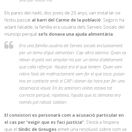
Els pares del nadó, dos joves de 20 anys, van instal·lar-se
l’estiu passat
al barri del Carme de la població
. Segons ha
aclarit l’alcalde, la família era usuària dels Serveis Socials del
municipi perquè
se’ls donava una ajuda alimentària
.
Era una família usuària de Serveis socials exclusivament
per un tema d’ajut alimentari. Cap altra alarma. Quan va
néixer el petit van ampliar-ho per un tema d’alletament
que calia reforçar. Aquest era el que teníem. Quan vam
rebre l’avís de maltractament vam fer el que toca: posar-
nos en contacte amb el CAP i donar-los hora per fer una
observació visual. En les anteriors visites estava tot
correcte perquè, repeteixo, l’ajuda que es demana era
només pel rebost solidari.
El consistori es personarà com a acusació particular en
el cas per “exigir que es faci justícia”
. S’està a l’espera
que el
Síndic de Greuges
emeti una resolució sobre com va