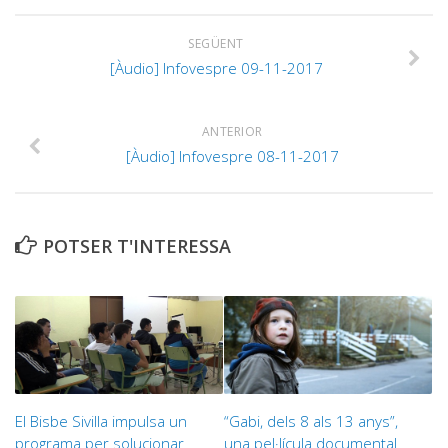
SEGÜENT
[Àudio] Infovespre 09-11-2017
ANTERIOR
[Àudio] Infovespre 08-11-2017
POTSER T'INTERESSA
El Bisbe Sivilla impulsa un
“Gabi, dels 8 als 13 anys”,
programa per solucionar
una pel·lícula documental