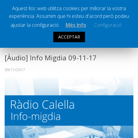
Aquest lloc web utilitza cookies per millorar la vostra
experiència. Assumim que hi esteu d'acord però podeu
Ràdio Calella Televisió
Notícies
ajustar la configuració.
Més Info
Configuració
Comunicació
ACCEPTAR
INFO MIGDIA
Cultura
Política
[Àudio] Info Migdia 09-11-17
Societat
09/11/2017
Successos
Esports
La Banqueta
Transmissions Esportives
Pòdcasts
Vídeos