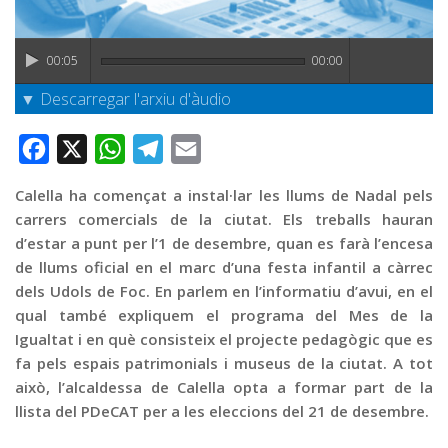
Graella
Publicitat
00:05
00:00
Contacte
▼ Descarregar l'arxiu d'àudio
Facebook
X
WhatsApp
Telegram
Email
Calella ha començat a instal·lar les llums de Nadal pels
carrers comercials de la ciutat. Els treballs hauran
d’estar a punt per l’1 de desembre, quan es farà l’encesa
de llums oficial en el marc d’una festa infantil a càrrec
dels Udols de Foc. En parlem en l’informatiu d’avui, en el
qual també expliquem el programa del Mes de la
Igualtat i en què consisteix el projecte pedagògic que es
fa pels espais patrimonials i museus de la ciutat. A tot
això, l’alcaldessa de Calella opta a formar part de la
llista del PDeCAT per a les eleccions del 21 de desembre.