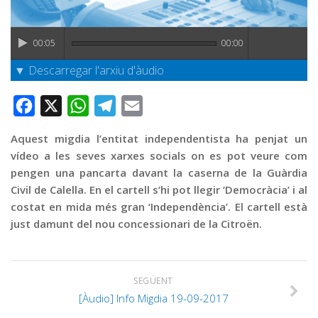
Graella
Publicitat
00:05
00:00
Contacte
▼ Descarregar l'arxiu d'àudio
Facebook
X
WhatsApp
Telegram
Email
Aquest migdia l’entitat independentista ha penjat un
vídeo a les seves xarxes socials on es pot veure com
pengen una pancarta davant la caserna de la Guàrdia
Civil de Calella. En el cartell s’hi pot llegir ‘Democràcia’ i al
costat en mida més gran ‘Independència’. El cartell està
just damunt del nou concessionari de la Citroën.
SEGÜENT
[Àudio] Info Migdia 19-09-2017