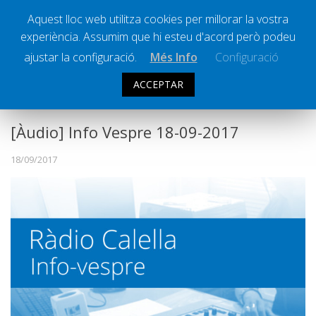
Aquest lloc web utilitza cookies per millorar la vostra
experiència. Assumim que hi esteu d'acord però podeu
Ràdio Calella Televisió
Notícies
ajustar la configuració.
Més Info
Configuració
Comunicació
ACCEPTAR
INFO VESPRE
Cultura
Política
[Àudio] Info Vespre 18-09-2017
Societat
18/09/2017
Successos
Esports
La Banqueta
Transmissions Esportives
Pòdcasts
Vídeos