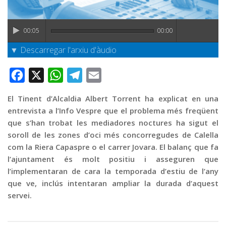
Graella
Publicitat
00:05
00:00
Contacte
▼ Descarregar l'arxiu d'àudio
Facebook
X
WhatsApp
Telegram
Email
El Tinent d’Alcaldia Albert Torrent ha explicat en una
entrevista a l’Info Vespre que el problema més freqüent
que s’han trobat les mediadores noctures ha sigut el
soroll de les zones d’oci més concorregudes de Calella
com la Riera Capaspre o el carrer Jovara. El balanç que fa
l’ajuntament és molt positiu i asseguren que
l’implementaran de cara la temporada d’estiu de l’any
que ve, inclús intentaran ampliar la durada d’aquest
servei.