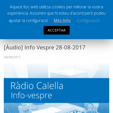
Aquest lloc web utilitza cookies per millorar la vostra
experiència. Assumim que hi esteu d'acord però podeu
Ràdio Calella Televisió
Notícies
ajustar la configuració.
Més Info
Configuració
Comunicació
ACCEPTAR
INFO VESPRE
Cultura
Política
[Àudio] Info Vespre 28-08-2017
Societat
28/08/2017
Successos
Esports
La Banqueta
Transmissions Esportives
Pòdcasts
Vídeos