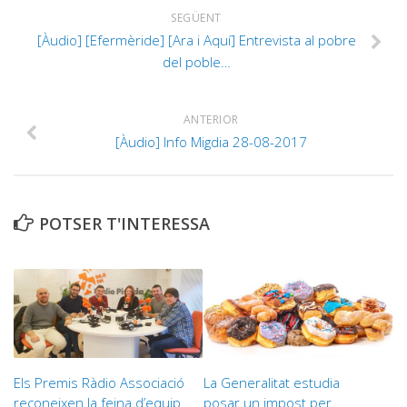
SEGÜENT
[Àudio] [Efermèride] [Ara i Aquí] Entrevista al pobre
del poble…
ANTERIOR
[Àudio] Info Migdia 28-08-2017
POTSER T'INTERESSA
Els Premis Ràdio Associació
La Generalitat estudia
reconeixen la feina d’equip
posar un impost per