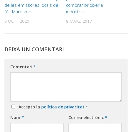
de les emissores locals de
comprar brioixeria
l’Alt Maresme
industrial
8 OCT., 2020
8 MAIG, 2017
DEIXA UN COMENTARI
Comentari
*
Accepto la
política de privacitat
*
Nom
*
Correu electrònic
*