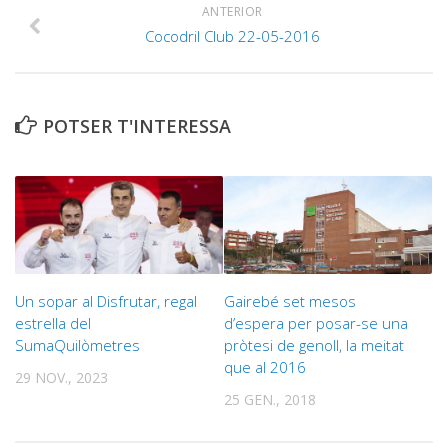
ANTERIOR
Cocodril Club 22-05-2016
POTSER T'INTERESSA
Un sopar al Disfrutar, regal
Gairebé set mesos
estrella del
d’espera per posar-se una
SumaQuilòmetres
pròtesi de genoll, la meitat
que al 2016
29 NOV., 2023
25 GEN., 2018