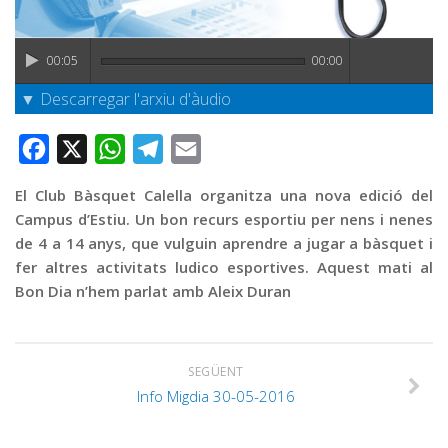
Graella
Publicitat
00:05
00:00
Contacte
▼ Descarregar l'arxiu d'àudio
Facebook
X
WhatsApp
Telegram
Email
El Club Bàsquet Calella organitza una nova edició del
Campus d’Estiu. Un bon recurs esportiu per nens i nenes
de 4 a 14 anys, que vulguin aprendre a jugar a bàsquet i
fer altres activitats ludico esportives. Aquest mati al
Bon Dia n’hem parlat amb Aleix Duran
SEGÜENT
Info Migdia 30-05-2016