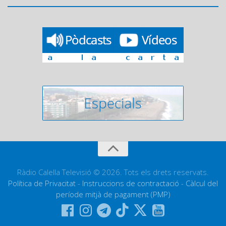
Ràdio Calella Televisió © 2026. Tots els drets reservats.
Política de Privacitat
-
Instruccions de contractació
-
Càlcul del
període mitjà de pagament (PMP)