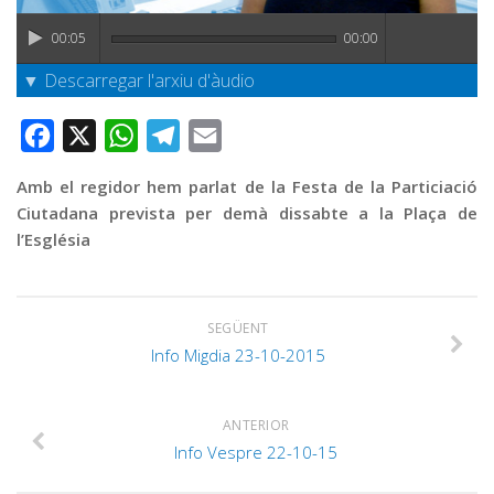
Graella
00:05
00:00
Publicitat
▼ Descarregar l'arxiu d'àudio
Contacte
Facebook
X
WhatsApp
Telegram
Email
Amb el regidor hem parlat de la Festa de la Particiació
Ciutadana prevista per demà dissabte a la Plaça de
l’Església
SEGÜENT
Info Migdia 23-10-2015
ANTERIOR
Info Vespre 22-10-15