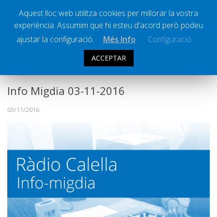
Aquest lloc web utilitza cookies per millorar la vostra
experiència. Assumim que hi esteu d'acord però podeu
Ràdio Calella Televisió
Notícies
ajustar la configuració.
Més Info
Configuració
Comunicació
ACCEPTAR
INFO MIGDIA
Cultura
Política
Info Migdia 03-11-2016
Societat
03/11/2016
Successos
Esports
La Banqueta
Transmissions Esportives
Pòdcasts
Vídeos