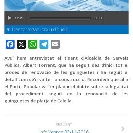
Graella
Publicitat
00:05
00:00
Contacte
▼ Descarregar l'arxiu d'àudio
Facebook
X
WhatsApp
Telegram
Email
Avui hem entrevistat el tinent d’Alcaldia de Serveis
Públics, Albert Torrent, que ha seguit des d’inici tot el
procés de renovació de les guinguetes i ha seguit al
detall com se’n va fer la construcció. Recordem que ahir
el Partit Popular va fer planar el dubte sobre la legalitat
del procediment seguit en la renovació de les
guinguetes de platja de Calella.
SEGÜENT
Info Vespre 03-11-2016