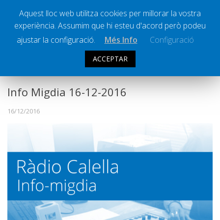
Aquest lloc web utilitza cookies per millorar la vostra
experiència. Assumim que hi esteu d'acord però podeu
Ràdio Calella Televisió
Notícies
ajustar la configuració.
Més Info
Configuració
Comunicació
ACCEPTAR
INFO MIGDIA
Cultura
Política
Info Migdia 16-12-2016
Societat
16/12/2016
Successos
Esports
La Banqueta
Transmissions Esportives
Pòdcasts
Vídeos