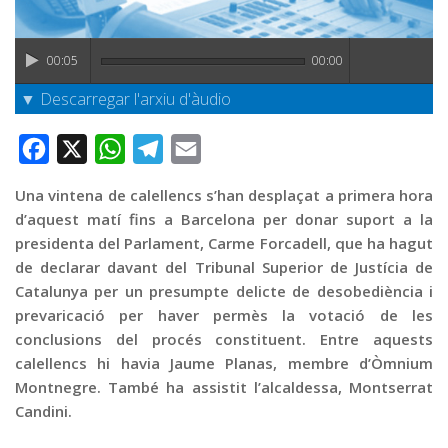
Graella
Publicitat
00:05
00:00
Contacte
▼ Descarregar l'arxiu d'àudio
Facebook
X
WhatsApp
Telegram
Email
Una vintena de calellencs s’han desplaçat a primera hora
d’aquest matí fins a Barcelona per donar suport a la
presidenta del Parlament, Carme Forcadell, que ha hagut
de declarar davant del Tribunal Superior de Justícia de
Catalunya per un presumpte delicte de desobediència i
prevaricació per haver permès la votació de les
conclusions del procés constituent. Entre aquests
calellencs hi havia Jaume Planas, membre d’Òmnium
Montnegre. També ha assistit l’alcaldessa, Montserrat
Candini.