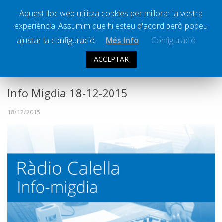
Aquest lloc web utilitza cookies per millorar la vostra
experiència. Assumim que hi esteu d'acord però podeu
Ràdio Calella Televisió
Notícies
ajustar la configuració.
Més Info
Configuració
Comunicació
ACCEPTAR
INFO MIGDIA
Cultura
Política
Info Migdia 18-12-2015
Societat
18/12/2015
Successos
Esports
La Banqueta
Transmissions Esportives
Pòdcasts
Vídeos