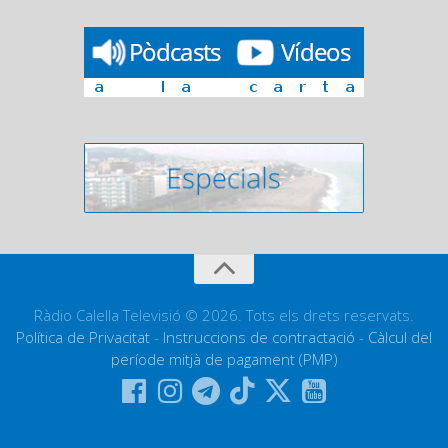
Ràdio Calella Televisió © 2026. Tots els drets reservats.
Política de Privacitat
-
Instruccions de contractació
-
Càlcul del
període mitjà de pagament (PMP)