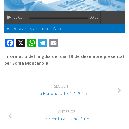
Graella
Publicitat
00:05
00:00
Contacte
▼ Descarregar l'arxiu d'àudio
Facebook
X
WhatsApp
Telegram
Email
Informatiu del migdia del dia 18 de desembre presentat
per Sònia Montañola
SEGÜENT
La Banqueta 17-12-2015
ANTERIOR
Entrevista a Jaume Pruna