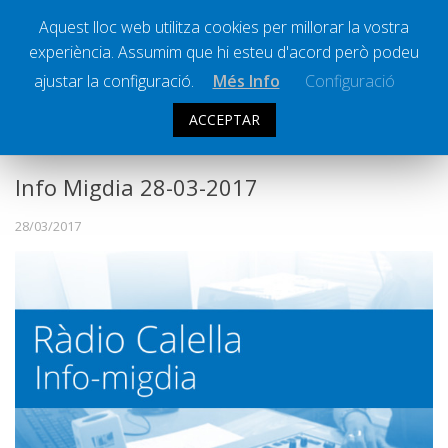
Aquest lloc web utilitza cookies per millorar la vostra
experiència. Assumim que hi esteu d'acord però podeu
Ràdio Calella Televisió
Notícies
ajustar la configuració.
Més Info
Configuració
Comunicació
ACCEPTAR
INFO MIGDIA
Cultura
Política
Info Migdia 28-03-2017
Societat
28/03/2017
Successos
Esports
La Banqueta
Transmissions Esportives
Pòdcasts
Vídeos