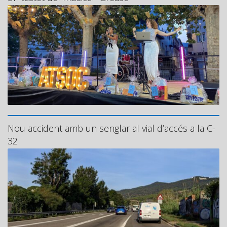
Nou accident amb un senglar al vial d’accés a la C-
32