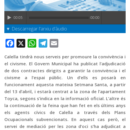
Graella
Publicitat
00:05
00:00
Contacte
▼ Descarregar l'arxiu d'àudio
Facebook
X
WhatsApp
Telegram
Email
Calella tindrà nous serveis per promoure la convivència i
el civisme. El Govern Municipal ha publicat l’adjudicació
de dos contractes dirigits a garantir la convivència i el
civisme a l’espai públic. Un d’ells es posarà en
funcionament aquesta mateixa Setmana Santa, a partir
del 13 d’abril, i estarà centrat a la zona de l’apartament
Toyca, segons s’indica en la informació oficial. L’altre és
la continuació de la feina que han fet en els últims anys
els agents cívics de Calella a través dels Plans
Ocupacionals subvencionats. En aquest cas però, el
servei de mediació per les zona d’oci s’ha adjudicat a