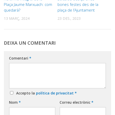
Plaça Jaume Marxuach: com
bones festes des de la
quedarà?
plaça de l’Ajuntament
13 MARÇ, 2024
23 DES., 2023
DEIXA UN COMENTARI
Comentari
*
Accepto la
política de privacitat
*
Nom
*
Correu electrònic
*