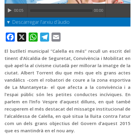
Graella
00:05
00:00
Publicitat
▼ Descarregar l'arxiu d'àudio
Contacte
Facebook
X
WhatsApp
Telegram
Email
El butlletí municipal “Calella es més” recull un escrit del
tinent d’Alcaldia de Seguretat, Convivència i Mobilitat en
què apel·la al civisme ciutadà per millorar la imatge de la
ciutat. Albert Torrent diu que més que els grans actes
vandàlics -com el robatori de coure a la zona esportiva
de La Muntanyeta- el que afecta a la convivència i a
l’espai públic són les petites conductes incíviques. En
parlem en l’Info Vespre d’aquest dilluns, en què també
recuperem el més destacat del missatge institucional de
l’alcaldessa de Calella, en què situa la lluita contra l’atur
com un dels grans objectius del Govern d’aquest 2015
que es mantindrà en el nou any.