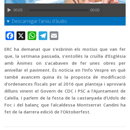
Graella
00:05
00:00
Publicitat
▼ Descarregar l'arxiu d'àudio
Contacte
Facebook
X
WhatsApp
Telegram
Email
ERC ha demanat que s’esbrinin els motius que van fer
que, la setmana passada, s’entollés la cruïlla d’Església
amb Ànimes on s’acabaven de fer unes obres per
anivellar el paviment. És notícia en l’Info Vespre en què
també avancem quina és la proposta de modificació
d’ordenances fiscals per al 2016 que planteja i aprovarà
dilluns vinent el Govern de CDC i PSC a l’Ajuntament de
Calella. I parlem de la festa de la castanyada d’Udols de
Foc i del balanç que l’alcaldessa Montserrat Candini ha
fet de la darrera edició de l’Oktoberfest.