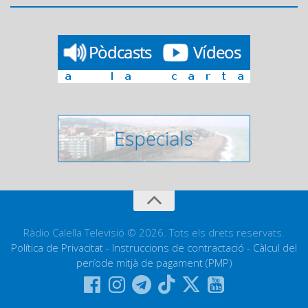
Ràdio Calella Televisió © 2026. Tots els drets reservats.
Política de Privacitat
-
Instruccions de contractació
-
Càlcul del
període mitjà de pagament (PMP)