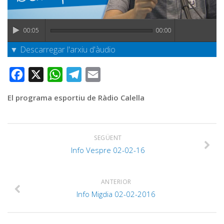
Graella
Publicitat
00:05
00:00
Contacte
▼ Descarregar l'arxiu d'àudio
Facebook
X
WhatsApp
Telegram
Email
El programa esportiu de Ràdio Calella
SEGÜENT
Info Vespre 02-02-16
ANTERIOR
Info Migdia 02-02-2016