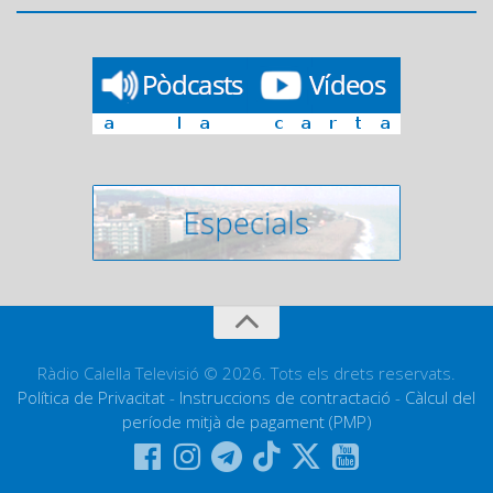
Ràdio Calella Televisió © 2026. Tots els drets reservats.
Política de Privacitat
-
Instruccions de contractació
-
Càlcul del
període mitjà de pagament (PMP)