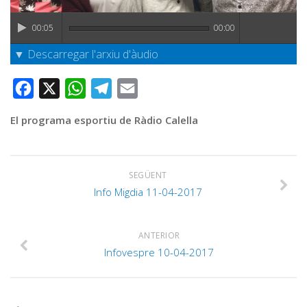
Graella
Publicitat
00:05
00:00
Contacte
▼ Descarregar l'arxiu d'àudio
Facebook
X
WhatsApp
Telegram
Email
El programa esportiu de Ràdio Calella
SEGÜENT
Info Migdia 11-04-2017
ANTERIOR
Infovespre 10-04-2017