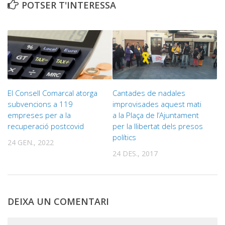
POTSER T'INTERESSA
El Consell Comarcal atorga
Cantades de nadales
subvencions a 119
improvisades aquest mati
empreses per a la
a la Plaça de l’Ajuntament
recuperació postcovid
per la llibertat dels presos
polítics
24 GEN., 2022
24 DES., 2017
DEIXA UN COMENTARI