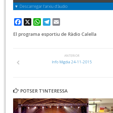
▼ Descarregar l'arxiu d'àudio
Facebook
X
WhatsApp
Telegram
Email
El programa esportiu de Ràdio Calella
ANTERIOR
Info Migdia 24-11-2015
POTSER T'INTERESSA