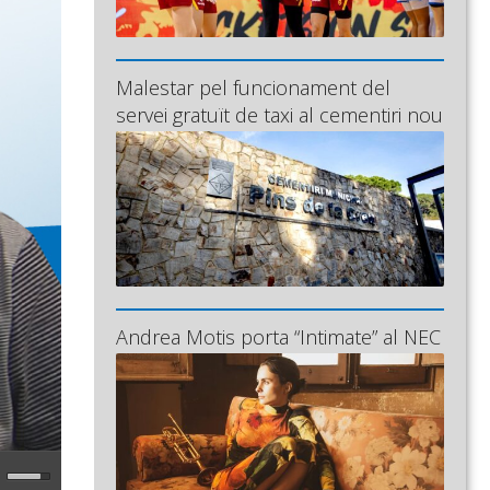
Malestar pel funcionament del
servei gratuït de taxi al cementiri nou
Andrea Motis porta “Intimate” al NEC