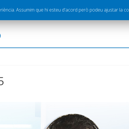
ella
Publicitat
Contacte
periència. Assumim que hi esteu d'acord però podeu ajustar la co
ó
5