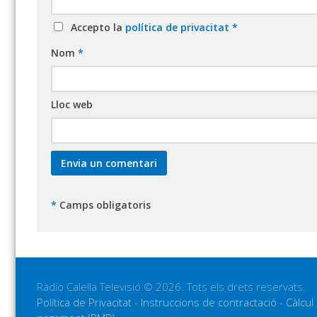
Accepto la
política de privacitat
*
Nom
*
Lloc web
*
Camps obligatoris
Ràdio Calella Televisió © 2026. Tots els drets reservats.
Política de Privacitat
-
Instruccions de contractació
-
Càlcul