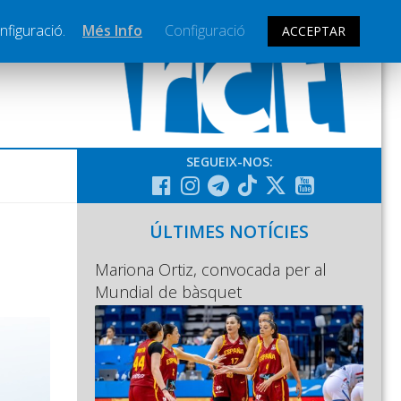
nfiguració.
Més Info
Configuració
ACCEPTAR
SEGUEIX-NOS:
ÚLTIMES NOTÍCIES
Mariona Ortiz, convocada per al
Mundial de bàsquet