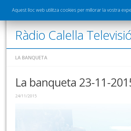
Notícies
Esports
Pòdcasts
Vídeos
Gra
Aquest lloc web utilitza cookies per millorar la vostra ex
Ràdio Calella Televisi
LA BANQUETA
La banqueta 23-11-201
24/11/2015