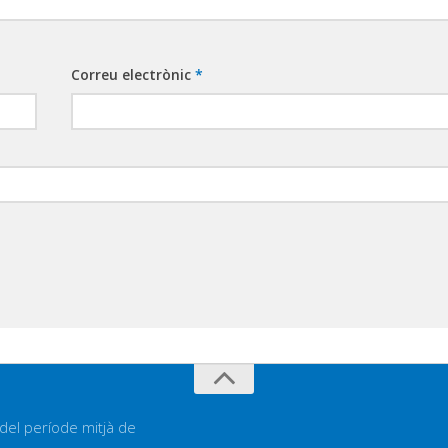
Correu electrònic
*
 del període mitjà de