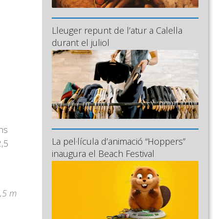
Lleuger repunt de l’atur a Calella
durant el juliol
ns
La pel·lícula d’animació “Hoppers”
2,5
inaugura el Beach Festival
2,5 m