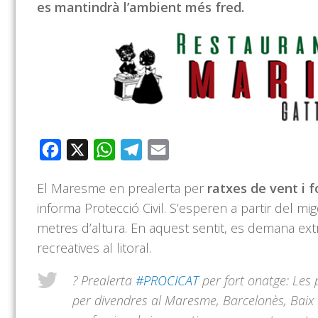
es mantindrà l’ambient més fred.
Facebook
X
WhatsApp
Telegram
Email
El Maresme en prealerta per
ratxes de vent i 
informa Protecció Civil. S’esperen a partir del mi
metres d’altura. En aquest sentit, es demana extre
recreatives al litoral.
? Prealerta
#PROCICAT
per fort onatge: Les 
per divendres al Maresme, Barcelonès, Baix 