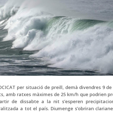
ROCICAT per situació de preill, demà divendres 9 de
nts, amb ratxes màximes de 25 km/h que podrien p
rtir de dissabte a la nit s’esperen precipitacio
itzada a tot el país. Diumenge s’obriran clarian