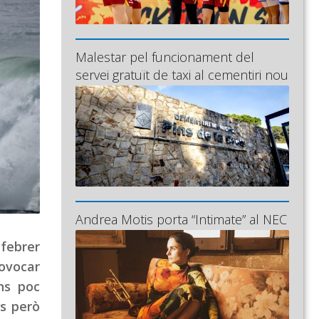
Malestar pel funcionament del
servei gratuït de taxi al cementiri nou
Andrea Motis porta “Intimate” al NEC
 febrer
rovocar
ns poc
es però