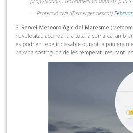
professionals i recreatives en aquests punts d
— Protecció civil (@emergenciescat)
Februar
El
Servei Meteorològic del Maresme
(Meteoma
nuvolositat, abundant, a tota la comarca, amb pr
es podrien repetir dissabte durant la primera mei
baixada sostinguda de les temperatures, tant le