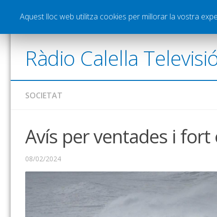
Notícies
Esports
Pòdcasts
Vídeos
Gra
Aquest lloc web utilitza cookies per millorar la vostra ex
Ràdio Calella Televisi
SOCIETAT
Avís per ventades i for
08/02/2024