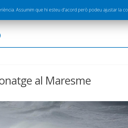
ella
Publicitat
Contacte
periència. Assumim que hi esteu d'acord però podeu ajustar la co
ó
t onatge al Maresme