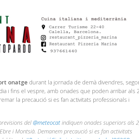
fort onatge
durant la jornada de demà divendres, sego
gdia i fins el vespre, amb onades que poden arribar als 
mar la precaució si es fan activitats professionals i
previsions del
@meteocat
indiquen onades superiors als 
Ebre i Montsià. Demanem precaució si es fan activitats