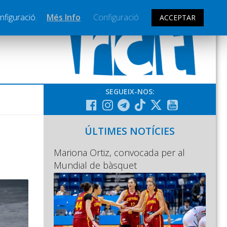
nfiguració.
Més Info
Configuració
ACCEPTAR
SEGUEIX-NOS:
ÚLTIMES NOTÍCIES
Mariona Ortiz, convocada per al
Mundial de bàsquet