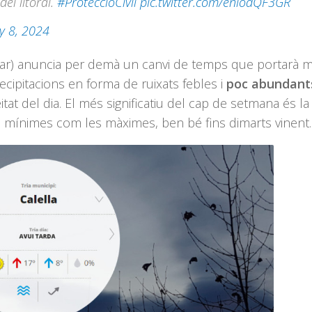
el litoral.
#ProteccióCivil
pic.twitter.com/enlodQF3GR
y 8, 2024
r) anuncia per demà un canvi de temps que portarà 
ecipitacions en forma de ruixats febles i
poc abundant
tat del dia. El més significatiu del cap de setmana és la
s mínimes com les màximes, ben bé fins dimarts vinent.