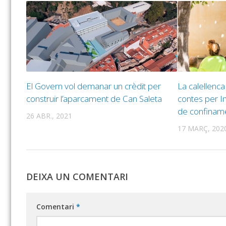
El Govern vol demanar un crèdit per
La calellenca
construir l’aparcament de Can Saleta
contes per I
de confinam
26 ABR., 2021
17 MARÇ, 202
DEIXA UN COMENTARI
Comentari
*