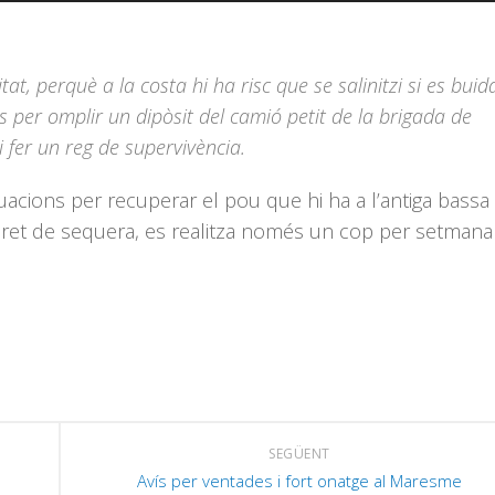
s
e
l
v
t
tat, perquè a la costa hi ha risc que se salinitzi si es buid
d
os per omplir un dipòsit del camió petit de la brigada de
f
i fer un reg de supervivència.
c
a
uacions per recuperar el pou que hi ha a l’antiga bassa
a
decret de sequera, es realitza només un cop per setmana
p
i
o
d
e
v
SEGÜENT
Avís per ventades i fort onatge al Maresme