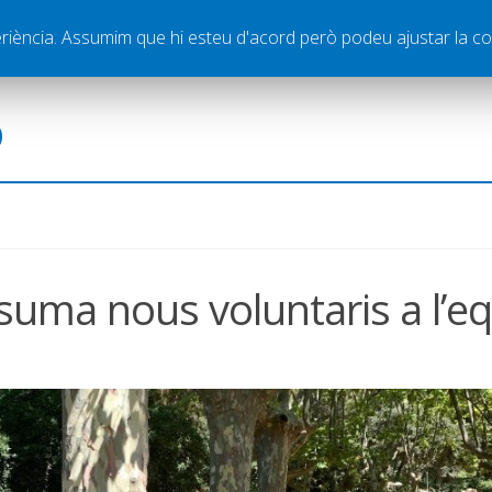
ella
Publicitat
Contacte
periència. Assumim que hi esteu d'acord però podeu ajustar la co
ó
suma nous voluntaris a l’e