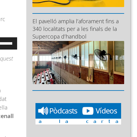
arc
El pavelló amplia l’aforament fins a
340 localitats per a les finals de la
Supercopa d’handbol
eu
ervir
aquest
es
ecles
e
letxa
a
ap
dat
munt/cap
lla
vall
cenall
er
ncrementar