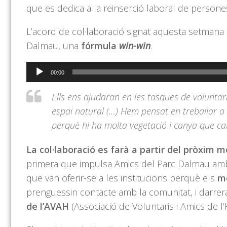
que es dedica a la reinserció laboral de person
L’acord de col·laboració signat aquesta setmana
Dalmau, una
fórmula
win-win
.
Reproductor
00:00
d'àudio
Ells ens ajudaran en les tasques de voluntari
espai natural (…) Hem pensat en treballar a
perquè hi ha molta vegetació i canya que cal 
La col·laboració es farà a partir del pròxim
primera que impulsa Amics del Parc Dalmau amb co
que van oferir-se a les institucions perquè els
m
prenguessin contacte amb la comunitat, i darre
de l’AVAH
(Associació de Voluntaris i Amics de l’H