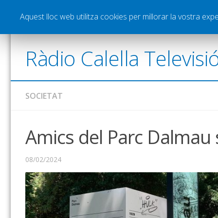
Notícies
Esports
Pòdcasts
Vídeos
Gra
Aquest lloc web utilitza cookies per millorar la vostra ex
Ràdio Calella Televisi
SOCIETAT
Amics del Parc Dalmau 
08/02/2024