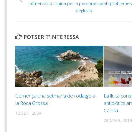
alimentació i cuina per a persones amb probleme
deglució
POTSER T'INTERESSA
Comença una setmana de rodatge a
La lluita cont
la Roca Grossa
antibiòtics ar
Calella
12 SET., 2024
28 MAIG, 2019