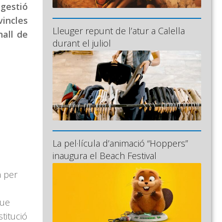
 gestió
vincles
Lleuger repunt de l’atur a Calella
nall de
durant el juliol
La pel·lícula d’animació “Hoppers”
inaugura el Beach Festival
a per
que
titució