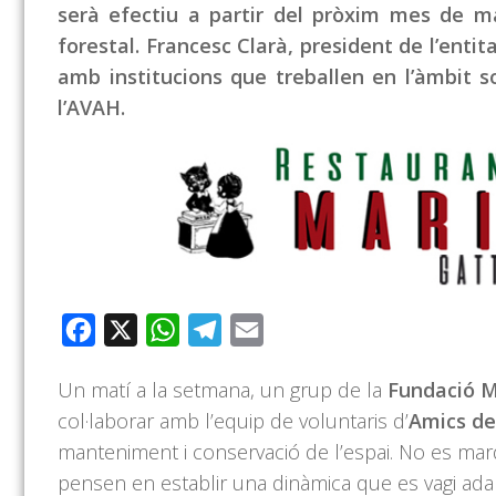
serà efectiu a partir del pròxim mes de ma
forestal. Francesc Clarà, president de l’entit
amb institucions que treballen en l’àmbit s
l’AVAH.
Facebook
X
WhatsApp
Telegram
Email
Un matí a la setmana, un grup de la
Fundació M
col·laborar amb l’equip de voluntaris d’
Amics de
manteniment i conservació de l’espai. No es marq
pensen en establir una dinàmica que es vagi adap