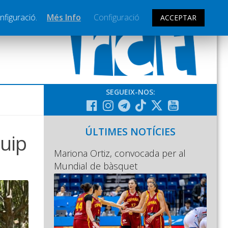
nfiguració.
Més Info
Configuració
ACCEPTAR
SEGUEIX-NOS:
ÚLTIMES NOTÍCIES
quip
Mariona Ortiz, convocada per al
Mundial de bàsquet