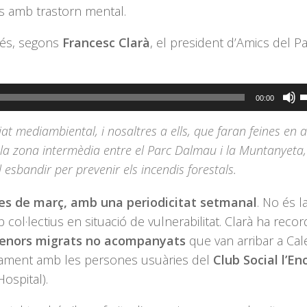
es amb trastorn mental.
 és, segons
Francesc Clarà
, el president d’Amics del P
F
00:00
s
at mediambiental, i nosaltres a ells, que faran feines en 
l
 la zona intermèdia entre el Parc Dalmau i la Muntanyeta,
t
esbandir per prevenir els incendis forestals.
d
f
 mes de març, amb una periodicitat setmanal
. No és l
c
l·lectius en situació de vulnerabilitat. Clarà ha recor
a
enors migrats no acompanyats
que van arribar a Cale
a
rament amb les persones usuàries del
Club Social l’En
p
ospital).
i
o