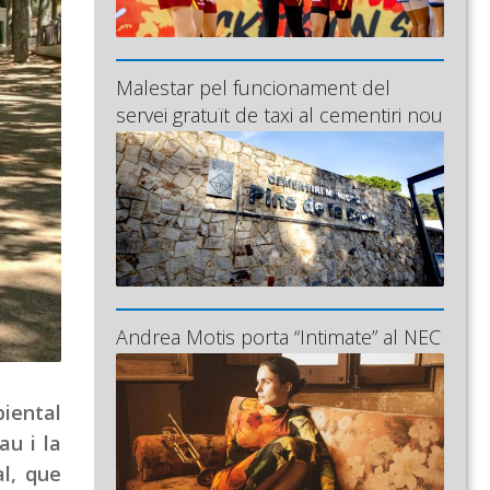
Malestar pel funcionament del
servei gratuït de taxi al cementiri nou
Andrea Motis porta “Intimate” al NEC
biental
au i la
al, que