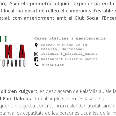
rç. Això els permetrà adquirir experiència en la
at local, ha posat de relleu el compromís d’establir 
ocial, com anteriorment amb el Club Social l’Ence
olí d’en Puigvert
, es desplaçaran de Palafolls a Calell
l Parc Dalmau
i treballar plegats en les tasques de
uen un objectiu concret, ni un calendari acotat, sinó 
tant a les capacitats de les persones usuàries de la ins