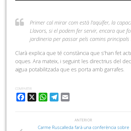
d'àudio
Primer cal mirar com està l’aqüífer, la capaci
Llavors, si el podem fer servir, encara que f
jardineria per passar pels camins principals 
Clarà explica que té constància que s’han fet act
oques. Ara mateix, i seguint les directrius del 
aigua potabilitzada que es porta amb garrafes.
COMPARTIR
FACEBOOK
X
WHATSAPP
TELEGRAM
EMAIL
ANTERIOR
Carme Ruscalleda farà una conferència sobre