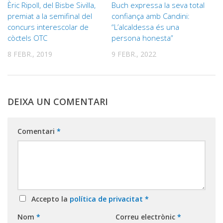
Èric Ripoll, del Bisbe Sivilla,
Buch expressa la seva total
premiat a la semifinal del
confiança amb Candini:
concurs interescolar de
“L’alcaldessa és una
còctels OTC
persona honesta”
8 FEBR., 2019
9 FEBR., 2022
DEIXA UN COMENTARI
Comentari
*
Accepto la
política de privacitat
*
Nom
*
Correu electrònic
*