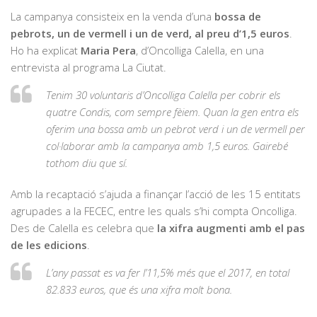
La campanya consisteix en la venda d’una
bossa de
pebrots, un de vermell i un de verd, al preu d’1,5 euros
.
Ho ha explicat
Maria Pera
, d’Oncolliga Calella, en una
entrevista al programa La Ciutat.
Tenim 30 voluntaris d’Oncolliga Calella per cobrir els
quatre Condis, com sempre fèiem. Quan la gen entra els
oferim una bossa amb un pebrot verd i un de vermell per
col·laborar amb la campanya amb 1,5 euros. Gairebé
tothom diu que sí.
Amb la recaptació s’ajuda a finançar l’acció de les 15 entitats
agrupades a la FECEC, entre les quals s’hi compta Oncolliga.
Des de Calella es celebra que
la xifra augmenti amb el pas
de les edicions
.
L’any passat es va fer l’11,5% més que el 2017, en total
82.833 euros, que és una xifra molt bona.