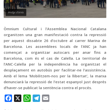
Graella
Publicitat
Imatge d'arxiu
Contacte
Òmnium Cultural i l’Assemblea Nacional Catalana
organitzen una gran manifestació contra la repressió
per aquest dissabte 26 d’octubre al carrer Marina de
Barcelona. Les assemblees locals de l’ANC ja han
començat a organitzar autocars per anar fins a
Barcelona, com és el cas de Calella. La territorial de
l’ANC-Calella per la independència ha organitzat el
desplaçament en autobús per facilitar-ne l’assistència.
Amb el lema ‘Mobilitzem-nos per la llibertat’, la marxa
denunciarà la repressió de l’estat espanyol just després
d’haver-se publicat la sentència contra el procés.
Facebook
X
WhatsApp
Telegram
Email