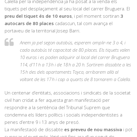
Calella per la independència ja ha posat a la venda els
tiquets pel desplaçament al seu local del carrer Bruguera. El
preu del tiquet és de 10 euros
, i pel moment sortiran
3
autocars de 80 places
cadascun, tal com avança el
portaveu de la territorial Josep Barri.
Anem ja pel segon autobús, esperem omplir-ne 3 o 4, i
cada autobús té capacitat de 80 places. Els tiquets valen
10 euros i es poden adquirir al local del carrer Bruguera
114, d’11 h a 13 h i de 18 h a 20 h. Sortirem dissabte a les
15 h des dels apartaments Toyca, arribarem allà al
voltant de les 17 h i cap a quarts de 8 tornarem a Calella.
Un centenar d’entitats, associacions i sindicats de la societat
civil han cridat a fer aquesta gran manifestació per
respondre a la sentència del Tribunal Suprem que
condemna els líders polítics i socials independentistes a
penes d’entre 9 i 13 anys de presó.
La manifestació de dissabte
es preveu de nou massiva
i pot
suposar el punt més àlgid vist fins ara d’un seguit de