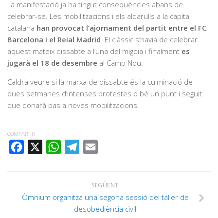
La manifestació ja ha tingut conseqüències abans de
celebrar-se. Les mobilitzacions i els aldarulls a la capital
catalana
han provocat l’ajornament del partit entre el FC
Barcelona i el Reial Madrid
. El clàssic s’havia de celebrar
aquest mateix dissabte a l’una del migdia i finalment
es
jugarà el 18 de desembre
al Camp Nou.
Caldrà veure si la marxa de dissabte és la culminació de
dues setmanes d’intenses protestes o bé un punt i seguit
que donarà pas a noves mobilitzacions.
COMPARTIR
FACEBOOK
X
WHATSAPP
TELEGRAM
EMAIL
SEGÜENT
Òmnium organitza una segona sessió del taller de
desobediència civil