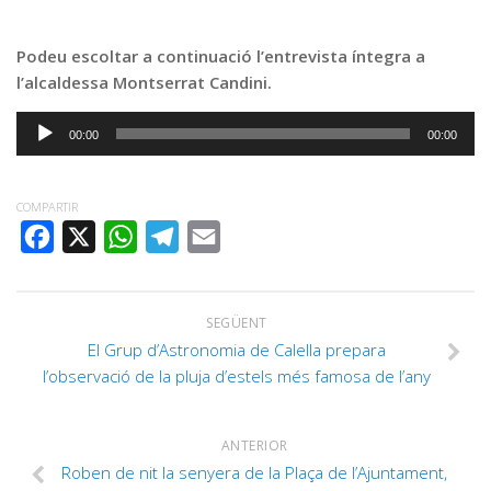
Podeu escoltar a continuació l’entrevista íntegra a
l’alcaldessa Montserrat Candini.
Reproductor
00:00
00:00
d'àudio
COMPARTIR
FACEBOOK
X
WHATSAPP
TELEGRAM
EMAIL
SEGÜENT
El Grup d’Astronomia de Calella prepara
l’observació de la pluja d’estels més famosa de l’any
ANTERIOR
Roben de nit la senyera de la Plaça de l’Ajuntament,