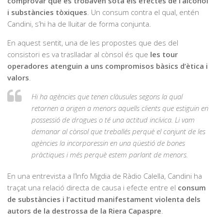
comprovar que es trobaven sota els efectes de l’alcohol
i substàncies tòxiques
. Un consum contra el qual, entén
Candini, s’hi ha de lluitar de forma conjunta.
En aquest sentit, una de les propostes que des del
consistori es va traslladar al cònsol és que
les tour
operadores atenguin a uns compromisos bàsics d’ètica i
valors
.
Hi ha agències que tenen clàusules segons la qual
retornen a origen a menors aquells clients que estiguin en
possessió de drogues o té una actitud incívica. Li vam
demanar al cònsol que treballés perquè el conjunt de les
agències la incorporessin en una qüestió de bones
pràctiques i més perquè estem parlant de menors.
En una entrevista a l’Info Migdia de Ràdio Calella, Candini ha
traçat una relació directa de causa i efecte entre el
consum
de substàncies i l’actitud manifestament violenta dels
autors de la destrossa de la Riera Capaspre
.