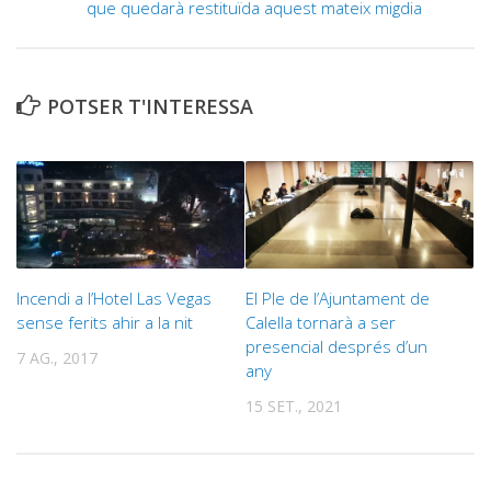
que quedarà restituïda aquest mateix migdia
POTSER T'INTERESSA
Incendi a l’Hotel Las Vegas
El Ple de l’Ajuntament de
sense ferits ahir a la nit
Calella tornarà a ser
presencial després d’un
7 AG., 2017
any
15 SET., 2021