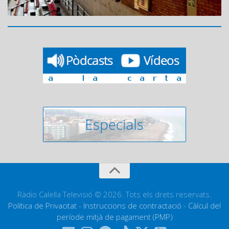
Ràdio Calella Televisió © 2026. Tots els drets reservats.
Política de Privacitat
-
Instruccions de contractació
-
Càlcul del
període mitjà de pagament (PMP)