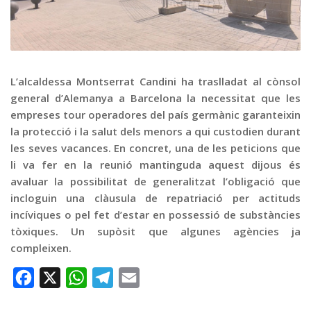
Graella
Publicitat
Contacte
L’alcaldessa Montserrat Candini ha traslladat al cònsol
general d’Alemanya a Barcelona la necessitat que les
empreses tour operadores del país germànic garanteixin
la protecció i la salut dels menors a qui custodien durant
les seves vacances. En concret, una de les peticions que
li va fer en la reunió mantinguda aquest dijous és
avaluar la possibilitat de generalitzat l’obligació que
incloguin una clàusula de repatriació per actituds
incíviques o pel fet d’estar en possessió de substàncies
tòxiques. Un supòsit que algunes agències ja
compleixen.
Facebook
X
WhatsApp
Telegram
Email