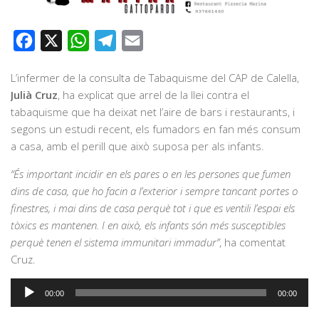
Facebook
X
WhatsApp
Telegram
Email
L’infermer de la consulta de Tabaquisme del CAP de Calella,
Julià Cruz
, ha explicat que arrel de la llei contra el
tabaquisme que ha deixat net l’aire de bars i restaurants, i
segons un estudi recent, els fumadors en fan més consum
a casa, amb el perill que això suposa per als infants.
“És important incidir en els pares o en les persones que fumen
dins de casa, que ho facin a l’exterior i sempre tancant portes o
finestres, i mai dins de casa perquè tot i que es ventili l’espai els
tòxics es mantenen. I en això, els infants són més susceptibles
perquè tenen el sistema immunitari immadur”
, ha comentat
Cruz.
Reproductor
00:00
00:00
d'àudio