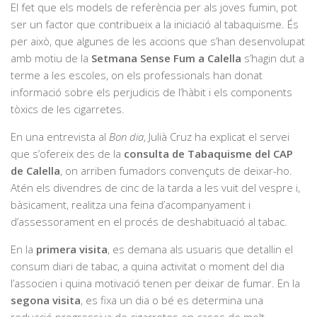
El fet que els models de referència per als joves fumin, pot
ser un factor que contribueix a la iniciació al tabaquisme. És
per això, que algunes de les accions que s’han desenvolupat
amb motiu de la
Setmana Sense Fum a Calella
s’hagin dut a
terme a les escoles, on els professionals han donat
informació sobre els perjudicis de l’hàbit i els components
tòxics de les cigarretes.
En una entrevista al
Bon dia
, Julià Cruz ha explicat el servei
que s’ofereix des de la
consulta de Tabaquisme del CAP
de Calella
, on arriben fumadors convençuts de deixar-ho.
Atén els divendres de cinc de la tarda a les vuit del vespre i,
bàsicament, realitza una feina d’acompanyament i
d’assessorament en el procés de deshabituació al tabac.
En la
primera visita
, es demana als usuaris que detallin el
consum diari de tabac, a quina activitat o moment del dia
l’associen i quina motivació tenen per deixar de fumar. En la
segona visita
, es fixa un dia o bé es determina una