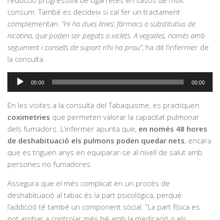
reducció progressiva de cigarretes en casos de molt
consum. També es decideix si cal fer un tractament
complementari.
“Hi ha dues línies: fàrmacs o substitutius de
nicotina, que poden ser pegats o xiclets. A vegades, només amb
seguiment i consells de suport n’hi ha prou”
, ha dit l’infermer de
la consulta.
Reproductor
00:00
00:00
d'àudio
En les visites a la consulta del Tabaquisme, es practiquen
coximetries
que permeten valorar la capacitat pulmonar
dels fumadors. L’infermer apunta que,
en només 48 hores
de deshabituació els pulmons poden quedar nets
, encara
que es triguen anys en equiparar-se al nivell de salut amb
persones no fumadores.
Assegura que el més complicat en un procés de
deshabituació al tabac és la part psicològica, perquè
l’addicció té també un component social. “La part física es
pot arribar a controlar més bé amb la medicació o els