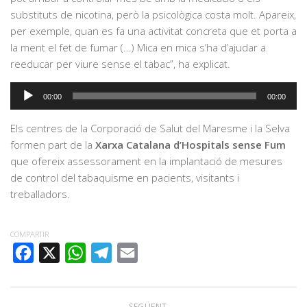
substituts de nicotina, però la psicològica costa molt. Apareix,
per exemple, quan es fa una activitat concreta que et porta a
la ment el fet de fumar (…) Mica en mica s’ha d’ajudar a
reeducar per viure sense el tabac”, ha explicat.
Reproductor
00:00
00:00
d'àudio
Els centres de la Corporació de Salut del Maresme i la Selva
formen part de la
Xarxa Catalana d’Hospitals sense Fum
que ofereix assessorament en la implantació de mesures
de control del tabaquisme en pacients, visitants i
treballadors.
COMPARTIR
FACEBOOK
X
WHATSAPP
TELEGRAM
EMAIL
SEGÜENT